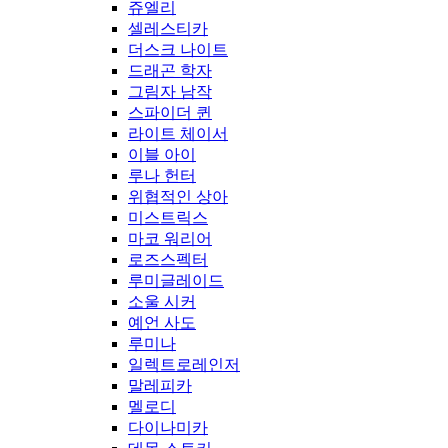
쥬엘리
셀레스티카
더스크 나이트
드래곤 학자
그림자 남작
스파이더 퀸
라이트 체이서
이블 아이
루나 헌터
위협적인 상아
미스트릭스
마코 워리어
로즈스펙터
루미글레이드
소울 시커
예언 사도
루미나
일렉트로레인저
말레피카
멜로디
다이나미카