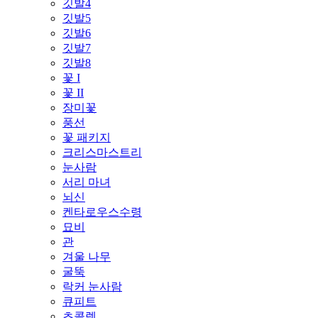
깃발4
깃발5
깃발6
깃발7
깃발8
꽃 I
꽃 II
장미꽃
풍선
꽃 패키지
크리스마스트리
눈사람
서리 마녀
뇌신
켄타로우스수령
묘비
관
겨울 나무
굴뚝
락커 눈사람
큐피트
초콜렛