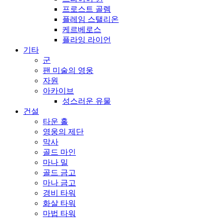
프로스트 골렘
플레임 스탤리온
케르베로스
플라잉 라이언
기타
군
팬 미술의 영웅
자원
아카이브
성스러운 유물
건설
타운 홀
영웅의 제단
막사
골드 마인
마나 밀
골드 금고
마나 금고
경비 타워
화살 타워
마법 타워