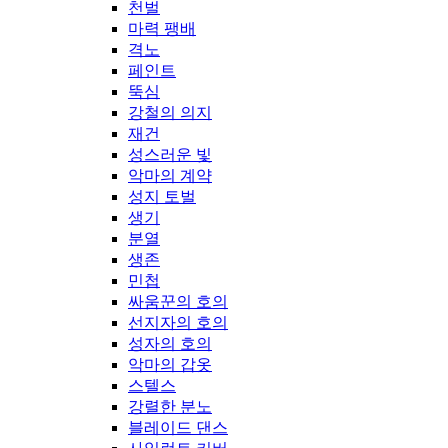
천벌
마력 팽배
격노
페인트
뚝심
강철의 의지
재건
성스러운 빛
악마의 계약
성지 토벌
생기
분열
생존
민첩
싸움꾼의 호의
선지자의 호의
성자의 호의
악마의 갑옷
스텔스
강렬한 분노
블레이드 댄스