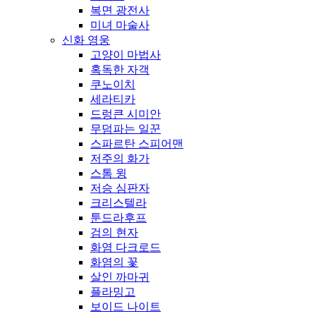
복면 광전사
미녀 마술사
신화 영웅
고양이 마법사
혹독한 자객
쿠노이치
세라티카
드렁큰 시미안
무덤파는 일꾼
스파르탄 스피어맨
저주의 화가
스톰 윙
저승 심판자
크리스텔라
툰드라후프
검의 현자
화염 다크로드
화염의 꽃
살인 까마귀
플라밍고
보이드 나이트