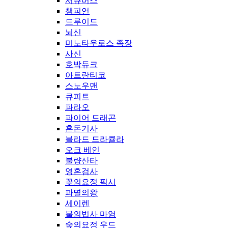
서큐버스
챔피언
드루이드
뇌신
미노타우로스 족장
사신
호박듀크
아트란티코
스노우맨
큐피트
파라오
파이어 드래곤
혼돈기사
블라드 드라큘라
오크 베인
불량산타
영혼검사
꽃의요정 픽시
파멸의왕
세이렌
불의법사 마염
숲의요정 우드