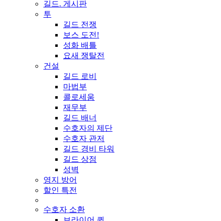
길드. 게시판
투
길드 전쟁
보스 도전!
성화 배틀
요새 쟁탈전
건설
길드 로비
마법부
콜로세움
재무부
길드 배너
수호자의 제단
수호자 관저
길드 경비 타워
길드 상점
성벽
영지 방어
할인 특전
수호자 소환
브라이어 퀸