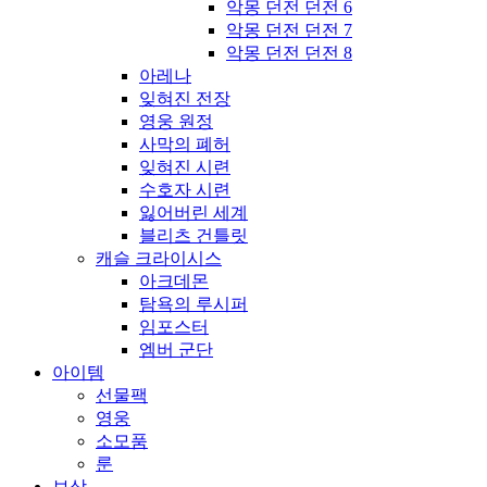
악몽 던전 던전 6
악몽 던전 던전 7
악몽 던전 던전 8
아레나
잊혀진 전장
영웅 원정
사막의 폐허
잊혀진 시련
수호자 시련
잃어버린 세계
블리츠 건틀릿
캐슬 크라이시스
아크데몬
탐욕의 루시퍼
임포스터
엠버 군단
아이템
선물팩
영웅
소모품
룬
보상