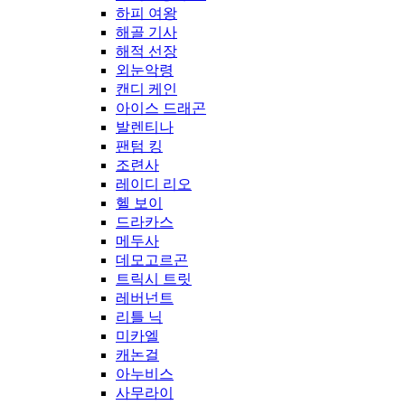
하피 여왕
해골 기사
해적 선장
외눈악령
캔디 케인
아이스 드래곤
발렌티나
팬텀 킹
조련사
레이디 리오
헬 보이
드라카스
메두사
데모고르곤
트릭시 트릿
레버넌트
리틀 닉
미카엘
캐논걸
아누비스
사무라이