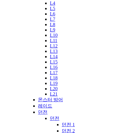
L4
L5
L6
L7
L8
L9
L10
L11
L12
L13
L14
L15
L16
L17
L18
L19
L20
L21
몬스터 방어
레이드
던전
던전
던전 1
던전 2