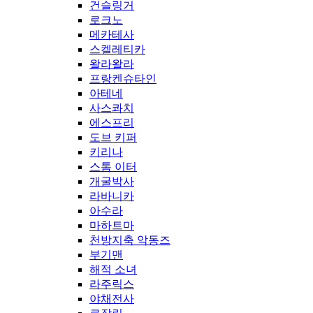
건슬링거
로크노
메카테사
스켈레티카
왈라왈라
프랑켄슈타인
아테네
사스콰치
에스프리
도브 키퍼
키리나
스톰 이터
개굴박사
라바니카
아수라
마하트마
천방지축 악동즈
부기맨
해적 소녀
라주릭스
야채전사