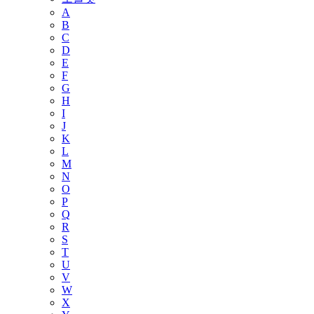
A
B
C
D
E
F
G
H
I
J
K
L
M
N
O
P
Q
R
S
T
U
V
W
X