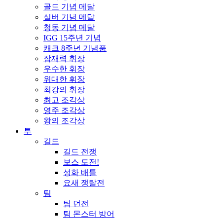
골드 기념 메달
실버 기념 메달
청동 기념 메달
IGG 15주년 기념
캐크 8주년 기념품
잠재력 휘장
우수한 휘장
위대한 휘장
최강의 휘장
최고 조각상
영주 조각상
왕의 조각상
투
길드
길드 전쟁
보스 도전!
성화 배틀
요새 쟁탈전
팀
팀 던전
팀 몬스터 방어