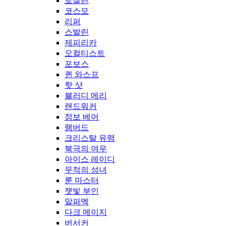
로잘린
코스모
리퍼
스발린
제피리카
오컬티스트
포보스
퀸 와스프
핫 샷
블러디 메리
랜드워커
점보 베어
램버드
크리스탈 유령
북극의 여우
아이스 레이디
무적의 성녀
룬 마스터
잿빛 부인
알파멕
다크 메이지
버서커