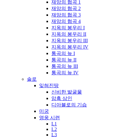
재앙의 협곡 1
재앙의 협곡 2
재앙의 협곡 3
재앙의 협곡 4
지옥의 봉우리 I
지옥의 봉우리 II
지옥의 봉우리 III
지옥의 봉우리 IV
통곡의 늪 I
통곡의 늪 II
통곡의 늪 III
통곡의 늪 IV
솔로
잊혀진땅
신비한 발굴물
암흑 상인
디아블로의 기습
미궁
영웅 시련
L1
L2
L3