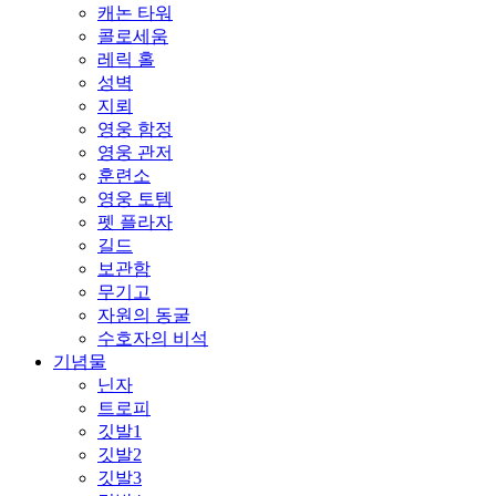
캐논 타워
콜로세움
레릭 홀
성벽
지뢰
영웅 함정
영웅 관저
훈련소
영웅 토템
펫 플라자
길드
보관함
무기고
자원의 동굴
수호자의 비석
기념물
닌자
트로피
깃발1
깃발2
깃발3