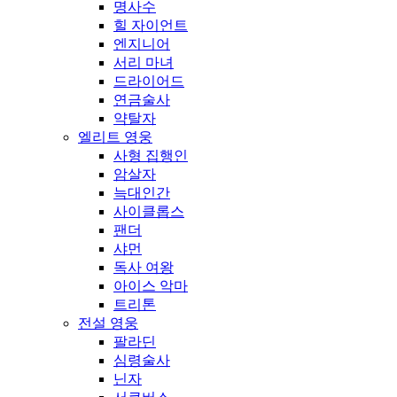
명사수
힐 자이언트
엔지니어
서리 마녀
드라이어드
연금술사
약탈자
엘리트 영웅
사형 집행인
암살자
늑대인간
사이클롭스
팬더
샤먼
독사 여왕
아이스 악마
트리톤
전설 영웅
팔라딘
심령술사
닌자