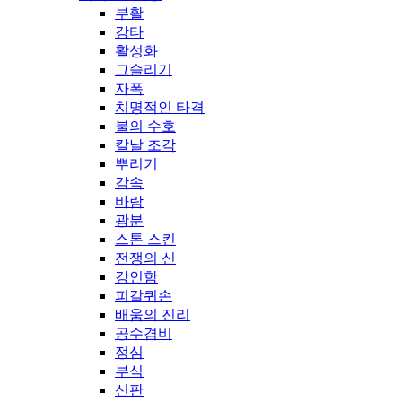
부활
강타
활성화
그슬리기
자폭
치명적인 타격
불의 수호
칼날 조각
뿌리기
감속
바람
광분
스톤 스킨
전쟁의 신
강인함
피갈퀴손
배움의 진리
공수겸비
정심
부식
신판