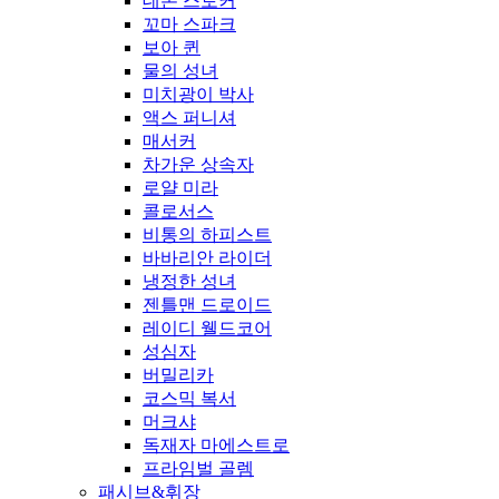
데몬 스토커
꼬마 스파크
보아 퀸
물의 성녀
미치광이 박사
액스 퍼니셔
매서커
차가운 상속자
로얄 미라
콜로서스
비통의 하피스트
바바리안 라이더
냉정한 성녀
젠틀맨 드로이드
레이디 웰드코어
성심자
버밀리카
코스믹 복서
머크샤
독재자 마에스트로
프라임벌 골렘
패시브&휘장