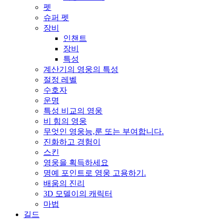
펫
슈퍼 펫
장비
인챈트
장비
특성
계산기의 영웅의 특성
절정 레벨
수호자
운명
특성 비교의 영웅
비 힘의 영웅
무엇인 영웅능,룬 또는 부여합니다.
진화하고 경험이
스킨
영웅을 획득하세요
명예 포인트로 영웅 고용하기.
배움의 진리
3D 모델이의 캐릭터
마법
길드