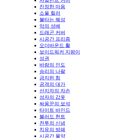
사일런트 커버
진정한 마음
소울 힐러
불타는 혜성
악의 성배
드래곤 커버
시공간 프리즘
오더바운드 활
보이드워커 지팡이
성권
바람의 인도
승리의 나팔
금지된 힘
공격의 대가
선지자의 자손
성자의 갑옷
싸움꾼의 보석
타이트 바인드
블러드 헌트
전투의 신념
치유의 방패
시공간 물약