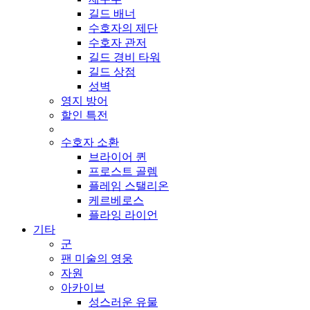
길드 배너
수호자의 제단
수호자 관저
길드 경비 타워
길드 상점
성벽
영지 방어
할인 특전
수호자 소환
브라이어 퀸
프로스트 골렘
플레임 스탤리온
케르베로스
플라잉 라이언
기타
군
팬 미술의 영웅
자원
아카이브
성스러운 유물