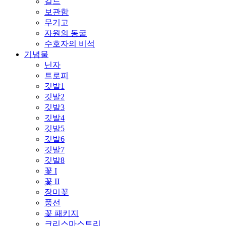
길드
보관함
무기고
자원의 동굴
수호자의 비석
기념물
닌자
트로피
깃발1
깃발2
깃발3
깃발4
깃발5
깃발6
깃발7
깃발8
꽃 I
꽃 II
장미꽃
풍선
꽃 패키지
크리스마스트리