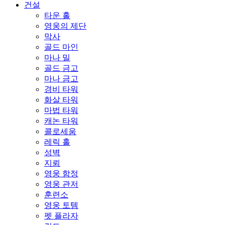
건설
타운 홀
영웅의 제단
막사
골드 마인
마나 밀
골드 금고
마나 금고
경비 타워
화살 타워
마법 타워
캐논 타워
콜로세움
레릭 홀
성벽
지뢰
영웅 함정
영웅 관저
훈련소
영웅 토템
펫 플라자