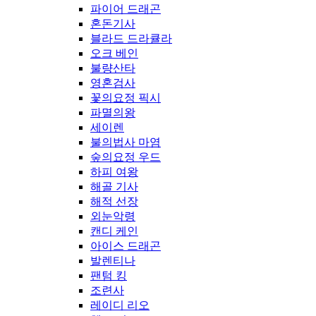
파이어 드래곤
혼돈기사
블라드 드라큘라
오크 베인
불량산타
영혼검사
꽃의요정 픽시
파멸의왕
세이렌
불의법사 마염
숲의요정 우드
하피 여왕
해골 기사
해적 선장
외눈악령
캔디 케인
아이스 드래곤
발렌티나
팬텀 킹
조련사
레이디 리오