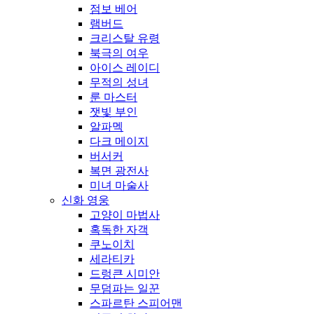
점보 베어
램버드
크리스탈 유령
북극의 여우
아이스 레이디
무적의 성녀
룬 마스터
잿빛 부인
알파멕
다크 메이지
버서커
복면 광전사
미녀 마술사
신화 영웅
고양이 마법사
혹독한 자객
쿠노이치
세라티카
드렁큰 시미안
무덤파는 일꾼
스파르탄 스피어맨