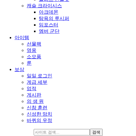
캐슬 크라이시스
아크데몬
탐욕의 루시퍼
임포스터
엠버 군단
아이템
선물팩
영웅
소모품
룬
보상
일일 로그인
계급 세부
업적
게시판
의 샘 원
신참 훈련
신성한 망치
바퀴의 우정