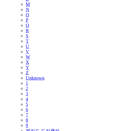
M
N
O
P
Q
R
S
T
U
V
W
X
Y
Z
Unknown
1
2
3
4
5
6
7
8
9
블라드 드라큘라