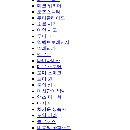
마코 워리어
로즈스펙터
루미글레이드
소울 시커
예언 사도
루미나
일렉트로레인저
말레피카
멜로디
다이나미카
데몬 스토커
꼬마 스파크
보아 퀸
물의 성녀
미치광이 박사
액스 퍼니셔
매서커
차가운 상속자
로얄 미라
콜로서스
비통의 하피스트