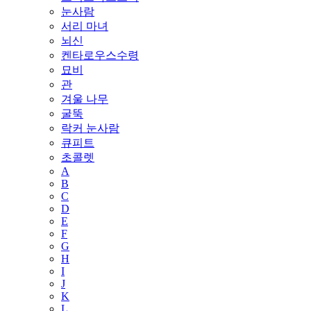
눈사람
서리 마녀
뇌신
켄타로우스수령
묘비
관
겨울 나무
굴뚝
락커 눈사람
큐피트
초콜렛
A
B
C
D
E
F
G
H
I
J
K
L