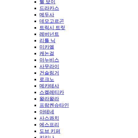
헬 보이
드라카스
메두사
데모고르곤
트릭시 트릿
레버넌트
리틀 닉
미카엘
캐논걸
아누비스
사무라이
건슬링거
로크노
메카테사
스켈레티카
왈라왈라
프랑켄슈타인
아테네
사스콰치
에스프리
도브 키퍼
키리나