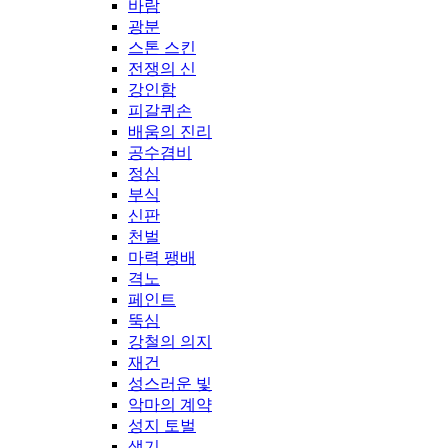
바람
광분
스톤 스킨
전쟁의 신
강인함
피갈퀴손
배움의 진리
공수겸비
정심
부식
신판
천벌
마력 팽배
격노
페인트
뚝심
강철의 의지
재건
성스러운 빛
악마의 계약
성지 토벌
생기