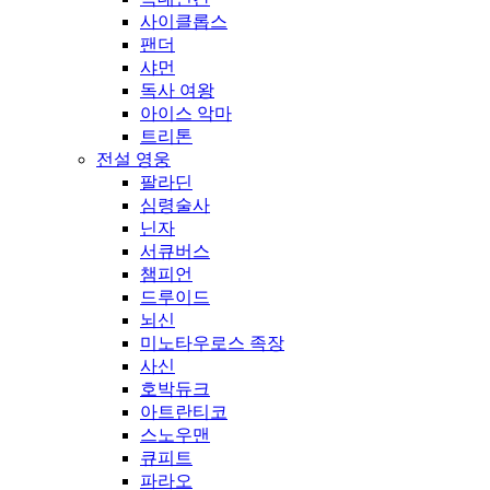
사이클롭스
팬더
샤먼
독사 여왕
아이스 악마
트리톤
전설 영웅
팔라딘
심령술사
닌자
서큐버스
챔피언
드루이드
뇌신
미노타우로스 족장
사신
호박듀크
아트란티코
스노우맨
큐피트
파라오