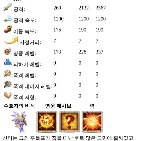
260
2132
3567
공격:
1200
1200
1200
공격 속도:
175
190
190
이동 속도:
7
7
7
사정거리:
173
226
337
명중 레벨:
0
0
0
피하기 레벨:
0
0
0
폭격 레벨:
0
0
0
폭격 데미지 레벨:
0
0
0
폭격 저항:
수호자의 비석
영웅 패시브
력
산타는 그의 루돌프가 집을 떠난 후로 많은 고민에 휩싸였고