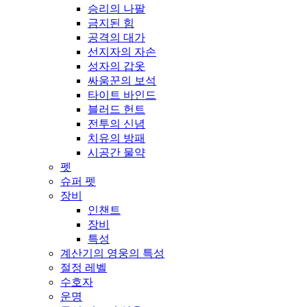
승리의 나팔
금지된 힘
공격의 대가
선지자의 자손
성자의 갑옷
싸움꾼의 보석
타이트 바인드
블러드 헌트
전투의 신념
치유의 방패
시공간 물약
펫
슈퍼 펫
장비
인챈트
장비
특성
계산기의 영웅의 특성
절정 레벨
수호자
운명