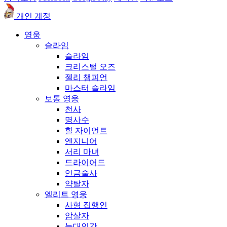
개인 계정
영웅
슬라임
슬라임
크리스털 오즈
젤리 챔피언
마스터 슬라임
보통 영웅
천사
명사수
힐 자이언트
엔지니어
서리 마녀
드라이어드
연금술사
약탈자
엘리트 영웅
사형 집행인
암살자
늑대인간