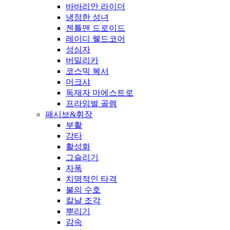
바바리안 라이더
냉정한 성녀
젠틀맨 드로이드
레이디 웰드코어
성심자
버밀리카
코스믹 복서
머크샤
독재자 마에스트로
프라임벌 골렘
패시브&휘장
부활
강타
활성화
그슬리기
자폭
치명적인 타격
불의 수호
칼날 조각
뿌리기
감속