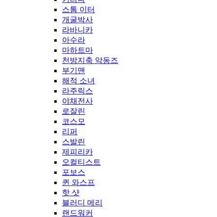
스톰 이터
개굴박사
라바니카
아수라
마하트마
천방지축 악동즈
부기맨
해적 소녀
라주릭스
야채전사
로잘린
코스모
리퍼
스발린
제피리카
오컬티스트
포보스
퀸 와스프
핫 샷
블러디 메리
랜드워커