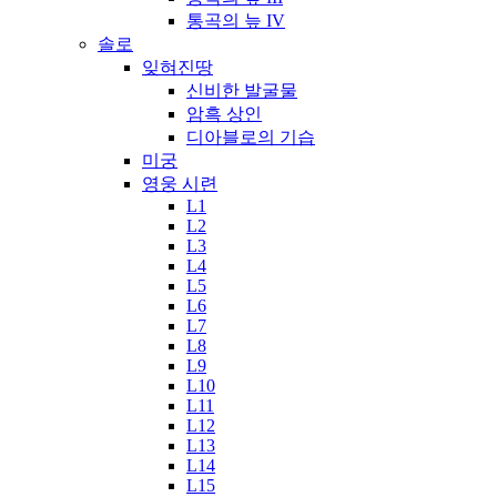
통곡의 늪 IV
솔로
잊혀진땅
신비한 발굴물
암흑 상인
디아블로의 기습
미궁
영웅 시련
L1
L2
L3
L4
L5
L6
L7
L8
L9
L10
L11
L12
L13
L14
L15