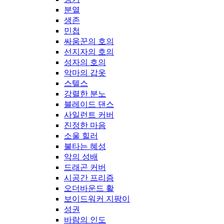
분열
생존
민첩
싸움꾼의 호의
선지자의 호의
성자의 호의
악마의 갑옷
스텔스
강렬한 분노
블레이드 댄스
사일런트 커버
진정한 마음
소울 힐러
불타는 혜성
악의 성배
드래곤 커버
시공간 프리즘
오더바운드 활
보이드워커 지팡이
성권
바람의 인도