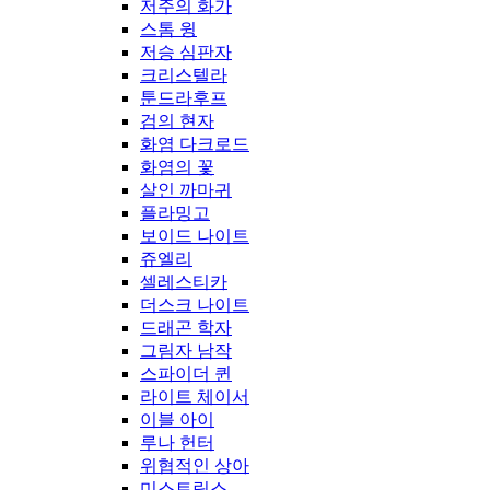
저주의 화가
스톰 윙
저승 심판자
크리스텔라
툰드라후프
검의 현자
화염 다크로드
화염의 꽃
살인 까마귀
플라밍고
보이드 나이트
쥬엘리
셀레스티카
더스크 나이트
드래곤 학자
그림자 남작
스파이더 퀸
라이트 체이서
이블 아이
루나 헌터
위협적인 상아
미스트릭스