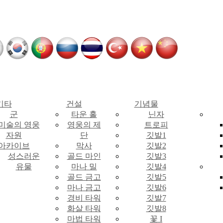
기타
건설
기념물
군
타운 홀
닌자
 미술의 영웅
영웅의 제
트로피
자원
단
깃발1
아카이브
막사
깃발2
성스러운
골드 마인
깃발3
유물
마나 밀
깃발4
골드 금고
깃발5
마나 금고
깃발6
경비 타워
깃발7
화살 타워
깃발8
마법 타워
꽃 I