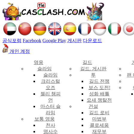
공식포럼
Facebook
Google Play
게시판
다운로드
개인 계정
영웅
길드
슬라임
길드. 게시판
슬라임
투
팬
크리스털
길드 전쟁
오즈
보스 도전!
젤리 챔피
성화 배틀
언
요새 쟁탈전
마스터 슬
건설
라임
길드 로비
보통 영웅
마법부
천사
콜로세움
명사수
재무부