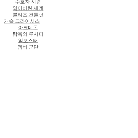
수호자 시련
잃어버린 세계
블리츠 건틀릿
캐슬 크라이시스
아크데몬
탐욕의 루시퍼
임포스터
엠버 군단