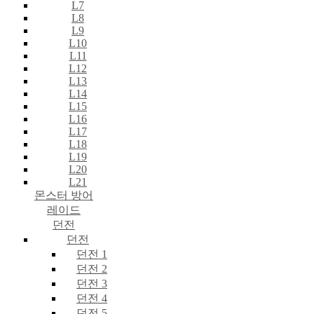
L7
L8
L9
L10
L11
L12
L13
L14
L15
L16
L17
L18
L19
L20
L21
몬스터 방어
레이드
던전
던전
던전 1
던전 2
던전 3
던전 4
던전 5