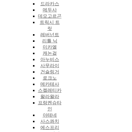
드라카스
메두사
데모고르곤
트릭시 트
릿
레버넌트
리틀 닉
미카엘
캐논걸
아누비스
사무라이
건슬링거
로크노
메카테사
스켈레티카
왈라왈라
프랑켄슈타
인
아테네
사스콰치
에스프리