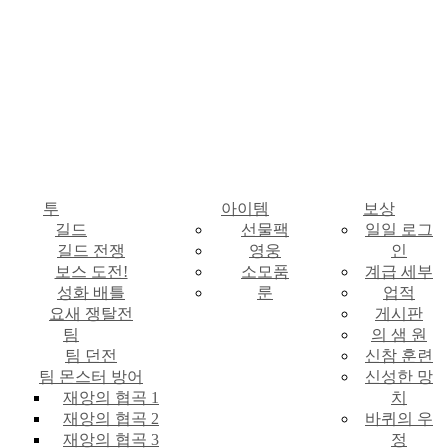
투
아이템
보상
길드
선물팩
일일 로그
길드 전쟁
영웅
인
보스 도전!
소모품
계급 세부
성화 배틀
룬
업적
요새 쟁탈전
게시판
팀
의 샘 원
팀 던전
신참 훈련
팀 몬스터 방어
신성한 망
재앙의 협곡 1
치
재앙의 협곡 2
바퀴의 우
재앙의 협곡 3
정