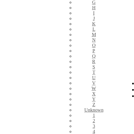
G
H
I
J
K
L
M
N
O
P
Q
R
S
T
U
V
W
X
Y
Z
Unknown
1
2
3
4