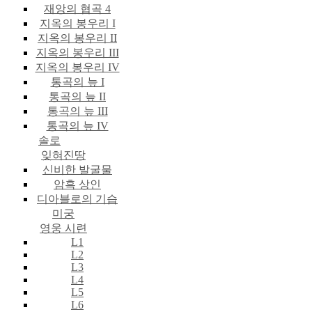
재앙의 협곡 4
지옥의 봉우리 I
지옥의 봉우리 II
지옥의 봉우리 III
지옥의 봉우리 IV
통곡의 늪 I
통곡의 늪 II
통곡의 늪 III
통곡의 늪 IV
솔로
잊혀진땅
신비한 발굴물
암흑 상인
디아블로의 기습
미궁
영웅 시련
L1
L2
L3
L4
L5
L6