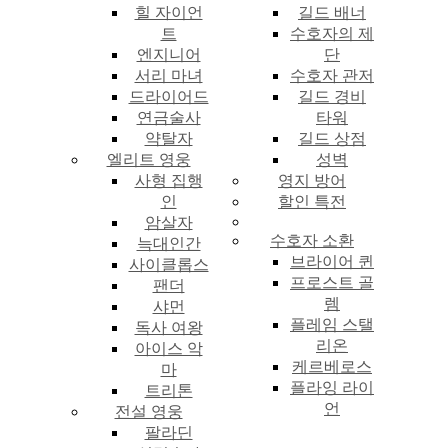
힐 자이언
길드 배너
트
수호자의 제
엔지니어
단
서리 마녀
수호자 관저
드라이어드
길드 경비
연금술사
타워
약탈자
길드 상점
엘리트 영웅
성벽
사형 집행
영지 방어
인
할인 특전
암살자
수호자 소환
늑대인간
브라이어 퀸
사이클롭스
프로스트 골
팬더
렘
샤먼
플레임 스탤
독사 여왕
리온
아이스 악
케르베로스
마
플라잉 라이
트리톤
언
전설 영웅
팔라딘