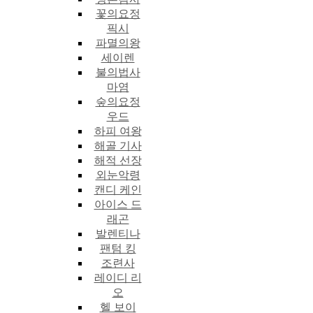
꽃의요정
픽시
파멸의왕
세이렌
불의법사
마염
숲의요정
우드
하피 여왕
해골 기사
해적 선장
외눈악령
캔디 케인
아이스 드
래곤
발렌티나
팬텀 킹
조련사
레이디 리
오
헬 보이