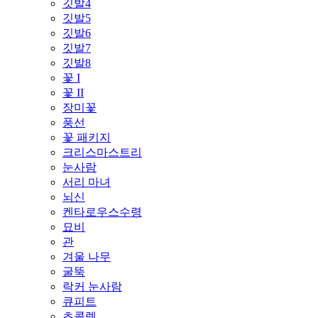
깃발4
깃발5
깃발6
깃발7
깃발8
꽃 I
꽃 II
장미꽃
풍선
꽃 패키지
크리스마스트리
눈사람
서리 마녀
뇌신
켄타로우스수령
묘비
관
겨울 나무
굴뚝
락커 눈사람
큐피트
초콜렛