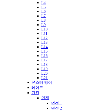
L4
L5
L6
L7
L8
L9
L10
L11
L12
L13
L14
L15
L16
L17
L18
L19
L20
L21
몬스터 방어
레이드
던전
던전
던전 1
던전 2