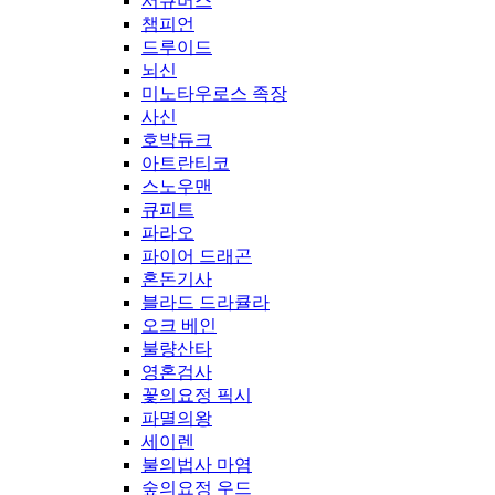
서큐버스
챔피언
드루이드
뇌신
미노타우로스 족장
사신
호박듀크
아트란티코
스노우맨
큐피트
파라오
파이어 드래곤
혼돈기사
블라드 드라큘라
오크 베인
불량산타
영혼검사
꽃의요정 픽시
파멸의왕
세이렌
불의법사 마염
숲의요정 우드