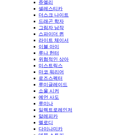
쥬엘리
셀레스티카
더스크 나이트
드래곤 학자
그림자 남작
스파이더 퀸
라이트 체이서
이블 아이
루나 헌터
위협적인 상아
미스트릭스
마코 워리어
로즈스펙터
루미글레이드
소울 시커
예언 사도
루미나
일렉트로레인저
말레피카
멜로디
다이나미카