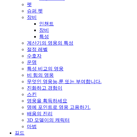
펫
슈퍼 펫
장비
인챈트
장비
특성
계산기의 영웅의 특성
절정 레벨
수호자
운명
특성 비교의 영웅
비 힘의 영웅
무엇인 영웅능,룬 또는 부여합니다.
진화하고 경험이
스킨
영웅을 획득하세요
명예 포인트로 영웅 고용하기.
배움의 진리
3D 모델이의 캐릭터
마법
길드