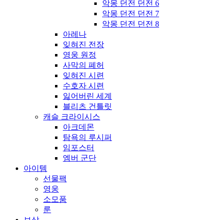
악몽 던전 던전 6
악몽 던전 던전 7
악몽 던전 던전 8
아레나
잊혀진 전장
영웅 원정
사막의 폐허
잊혀진 시련
수호자 시련
잃어버린 세계
블리츠 건틀릿
캐슬 크라이시스
아크데몬
탐욕의 루시퍼
임포스터
엠버 군단
아이템
선물팩
영웅
소모품
룬
보상