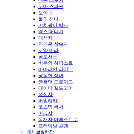
데몬 스토커
꼬마 스파크
보아 퀸
물의 성녀
미치광이 박사
액스 퍼니셔
매서커
차가운 상속자
로얄 미라
콜로서스
비통의 하피스트
바바리안 라이더
냉정한 성녀
젠틀맨 드로이드
레이디 웰드코어
성심자
버밀리카
코스믹 복서
머크샤
독재자 마에스트로
프라임벌 골렘
패시브&휘장