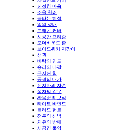
사일런트 커버
진정한 마음
소울 힐러
불타는 혜성
악의 성배
드래곤 커버
시공간 프리즘
오더바운드 활
보이드워커 지팡이
성권
바람의 인도
승리의 나팔
금지된 힘
공격의 대가
선지자의 자손
성자의 갑옷
싸움꾼의 보석
타이트 바인드
블러드 헌트
전투의 신념
치유의 방패
시공간 물약