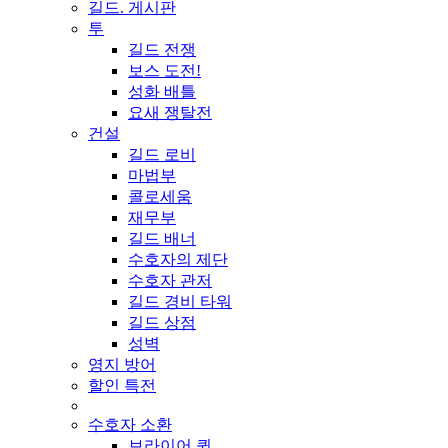
길드. 게시판
투
길드 전쟁
보스 도전!
성화 배틀
요새 쟁탈전
건설
길드 로비
마법부
콜로세움
재무부
길드 배너
수호자의 제단
수호자 관저
길드 경비 타워
길드 상점
성벽
영지 방어
할인 특전
수호자 소환
브라이어 퀸