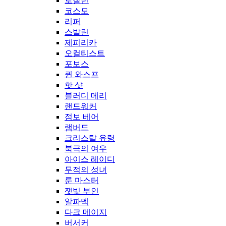
로잘린
코스모
리퍼
스발린
제피리카
오컬티스트
포보스
퀸 와스프
핫 샷
블러디 메리
랜드워커
점보 베어
램버드
크리스탈 유령
북극의 여우
아이스 레이디
무적의 성녀
룬 마스터
잿빛 부인
알파멕
다크 메이지
버서커