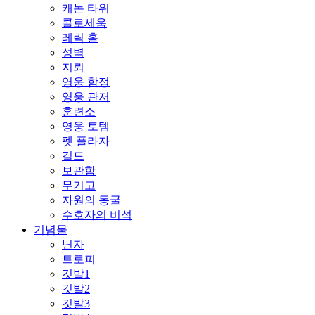
캐논 타워
콜로세움
레릭 홀
성벽
지뢰
영웅 함정
영웅 관저
훈련소
영웅 토템
펫 플라자
길드
보관함
무기고
자원의 동굴
수호자의 비석
기념물
닌자
트로피
깃발1
깃발2
깃발3