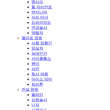
명사수
힐 자이언트
엔지니어
서리 마녀
드라이어드
연금술사
약탈자
엘리트 영웅
사형 집행인
암살자
늑대인간
사이클롭스
팬더
샤먼
독사 여왕
아이스 악마
트리톤
전설 영웅
팔라딘
심령술사
닌자