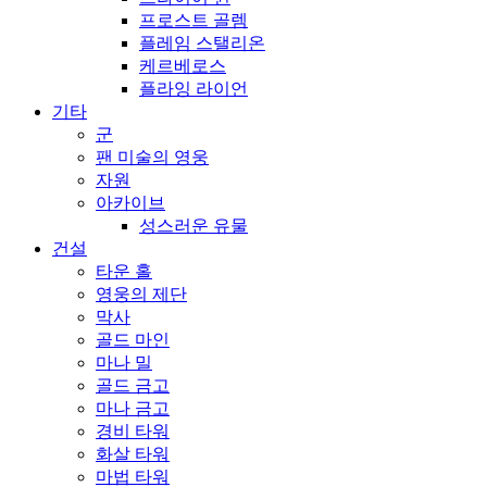
프로스트 골렘
플레임 스탤리온
케르베로스
플라잉 라이언
기타
군
팬 미술의 영웅
자원
아카이브
성스러운 유물
건설
타운 홀
영웅의 제단
막사
골드 마인
마나 밀
골드 금고
마나 금고
경비 타워
화살 타워
마법 타워