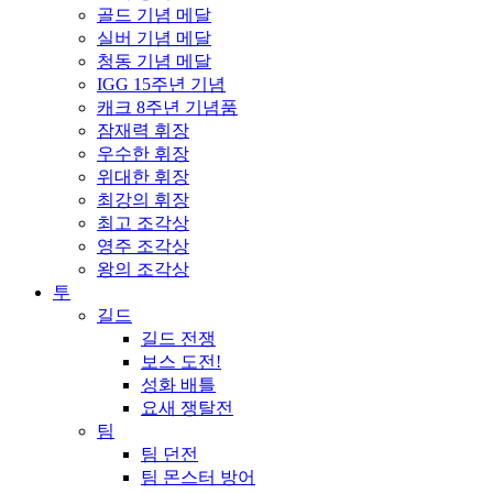
골드 기념 메달
실버 기념 메달
청동 기념 메달
IGG 15주년 기념
캐크 8주년 기념품
잠재력 휘장
우수한 휘장
위대한 휘장
최강의 휘장
최고 조각상
영주 조각상
왕의 조각상
투
길드
길드 전쟁
보스 도전!
성화 배틀
요새 쟁탈전
팀
팀 던전
팀 몬스터 방어