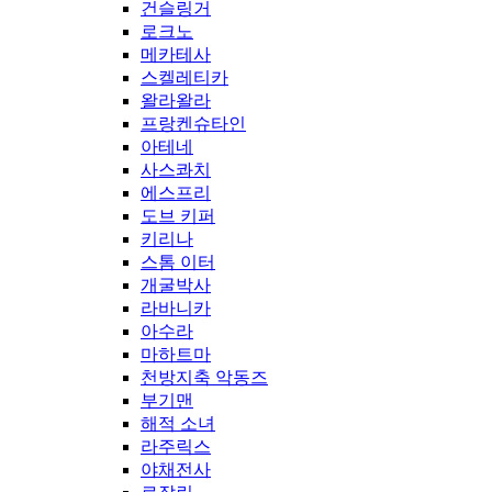
건슬링거
로크노
메카테사
스켈레티카
왈라왈라
프랑켄슈타인
아테네
사스콰치
에스프리
도브 키퍼
키리나
스톰 이터
개굴박사
라바니카
아수라
마하트마
천방지축 악동즈
부기맨
해적 소녀
라주릭스
야채전사