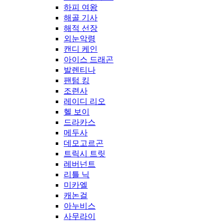
하피 여왕
해골 기사
해적 선장
외눈악령
캔디 케인
아이스 드래곤
발렌티나
팬텀 킹
조련사
레이디 리오
헬 보이
드라카스
메두사
데모고르곤
트릭시 트릿
레버넌트
리틀 닉
미카엘
캐논걸
아누비스
사무라이