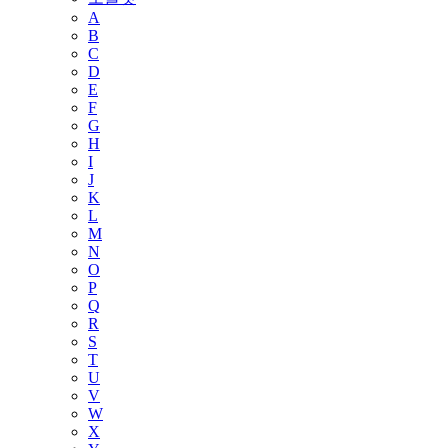
A
B
C
D
E
F
G
H
I
J
K
L
M
N
O
P
Q
R
S
T
U
V
W
X