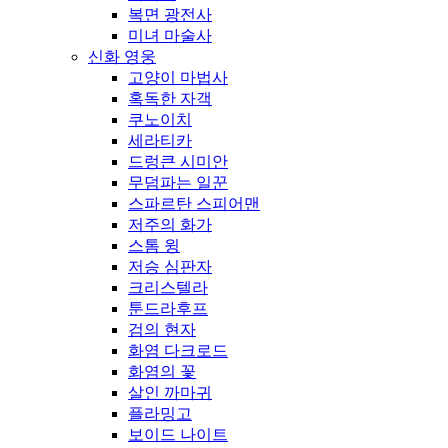
복면 광전사
미녀 마술사
신화 영웅
고양이 마법사
혹독한 자객
쿠노이치
세라티카
드렁큰 시미안
무덤파는 일꾼
스파르탄 스피어맨
저주의 화가
스톰 윙
저승 심판자
크리스텔라
툰드라후프
검의 현자
화염 다크로드
화염의 꽃
살인 까마귀
플라밍고
보이드 나이트