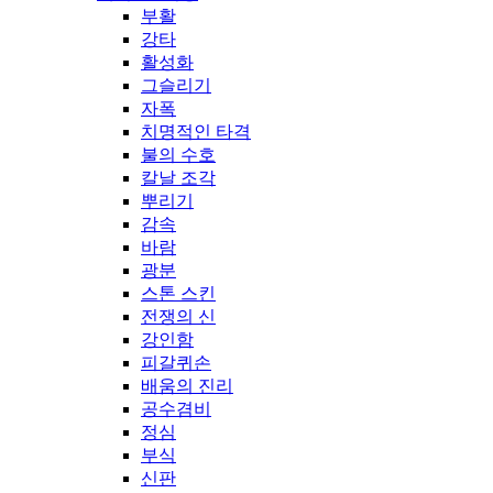
부활
강타
활성화
그슬리기
자폭
치명적인 타격
불의 수호
칼날 조각
뿌리기
감속
바람
광분
스톤 스킨
전쟁의 신
강인함
피갈퀴손
배움의 진리
공수겸비
정심
부식
신판