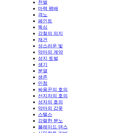
천벌
마력 팽배
격노
페인트
뚝심
강철의 의지
재건
성스러운 빛
악마의 계약
성지 토벌
생기
분열
생존
민첩
싸움꾼의 호의
선지자의 호의
성자의 호의
악마의 갑옷
스텔스
강렬한 분노
블레이드 댄스