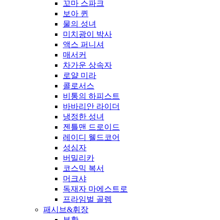
꼬마 스파크
보아 퀸
물의 성녀
미치광이 박사
액스 퍼니셔
매서커
차가운 상속자
로얄 미라
콜로서스
비통의 하피스트
바바리안 라이더
냉정한 성녀
젠틀맨 드로이드
레이디 웰드코어
성심자
버밀리카
코스믹 복서
머크샤
독재자 마에스트로
프라임벌 골렘
패시브&휘장
부활