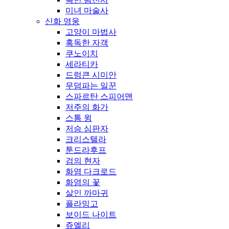
미녀 마술사
신화 영웅
고양이 마법사
혹독한 자객
쿠노이치
세라티카
드렁큰 시미안
무덤파는 일꾼
스파르탄 스피어맨
저주의 화가
스톰 윙
저승 심판자
크리스텔라
툰드라후프
검의 현자
화염 다크로드
화염의 꽃
살인 까마귀
플라밍고
보이드 나이트
쥬엘리