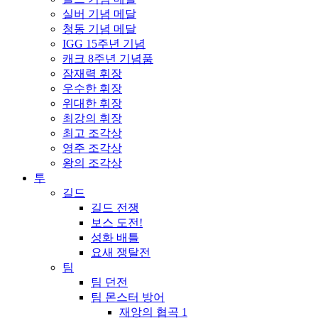
실버 기념 메달
청동 기념 메달
IGG 15주년 기념
캐크 8주년 기념품
잠재력 휘장
우수한 휘장
위대한 휘장
최강의 휘장
최고 조각상
영주 조각상
왕의 조각상
투
길드
길드 전쟁
보스 도전!
성화 배틀
요새 쟁탈전
팀
팀 던전
팀 몬스터 방어
재앙의 협곡 1