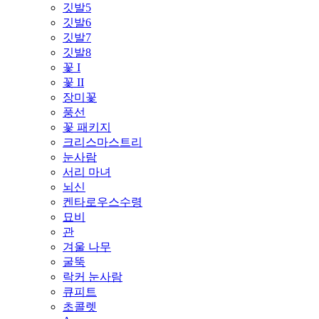
깃발5
깃발6
깃발7
깃발8
꽃 I
꽃 II
장미꽃
풍선
꽃 패키지
크리스마스트리
눈사람
서리 마녀
뇌신
켄타로우스수령
묘비
관
겨울 나무
굴뚝
락커 눈사람
큐피트
초콜렛