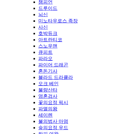
챔피언
드루이드
뇌신
미노타우로스 족장
사신
호박듀크
아트란티코
스노우맨
큐피트
파라오
파이어 드래곤
혼돈기사
블라드 드라큘라
오크 베인
불량산타
영혼검사
꽃의요정 픽시
파멸의왕
세이렌
불의법사 마염
숲의요정 우드
하피 여왕