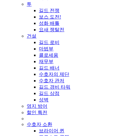
투
길드 전쟁
보스 도전!
성화 배틀
요새 쟁탈전
건설
길드 로비
마법부
콜로세움
재무부
길드 배너
수호자의 제단
수호자 관저
길드 경비 타워
길드 상점
성벽
영지 방어
할인 특전
수호자 소환
브라이어 퀸