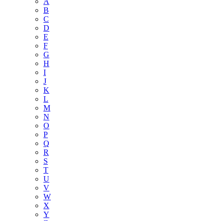
A
B
C
D
E
F
G
H
I
J
K
L
M
N
O
P
Q
R
S
T
U
V
W
X
Y