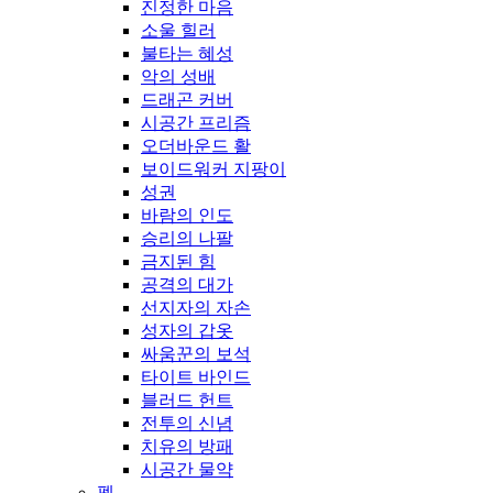
진정한 마음
소울 힐러
불타는 혜성
악의 성배
드래곤 커버
시공간 프리즘
오더바운드 활
보이드워커 지팡이
성권
바람의 인도
승리의 나팔
금지된 힘
공격의 대가
선지자의 자손
성자의 갑옷
싸움꾼의 보석
타이트 바인드
블러드 헌트
전투의 신념
치유의 방패
시공간 물약
펫