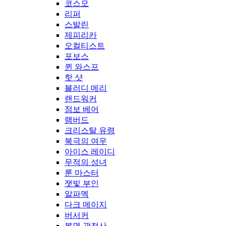
코스모
리퍼
스발린
제피리카
오컬티스트
포보스
퀸 와스프
핫 샷
블러디 메리
랜드워커
점보 베어
램버드
크리스탈 유령
북극의 여우
아이스 레이디
무적의 성녀
룬 마스터
잿빛 부인
알파멕
다크 메이지
버서커
복면 광전사