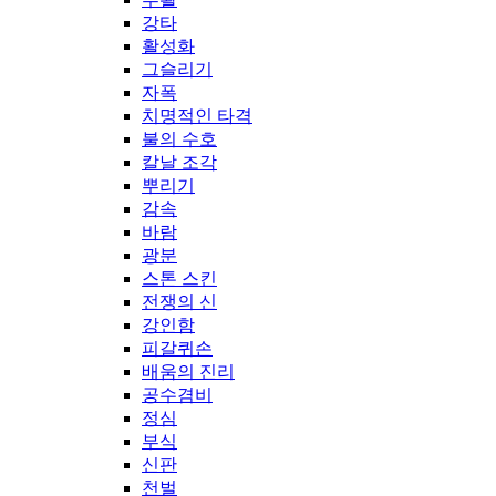
강타
활성화
그슬리기
자폭
치명적인 타격
불의 수호
칼날 조각
뿌리기
감속
바람
광분
스톤 스킨
전쟁의 신
강인함
피갈퀴손
배움의 진리
공수겸비
정심
부식
신판
천벌