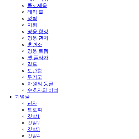
콜로세움
레릭 홀
성벽
지뢰
영웅 함정
영웅 관저
훈련소
영웅 토템
펫 플라자
길드
보관함
무기고
자원의 동굴
수호자의 비석
기념물
닌자
트로피
깃발1
깃발2
깃발3
깃발4