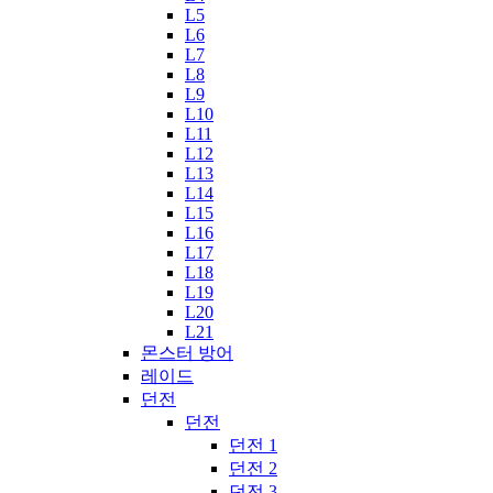
L5
L6
L7
L8
L9
L10
L11
L12
L13
L14
L15
L16
L17
L18
L19
L20
L21
몬스터 방어
레이드
던전
던전
던전 1
던전 2
던전 3