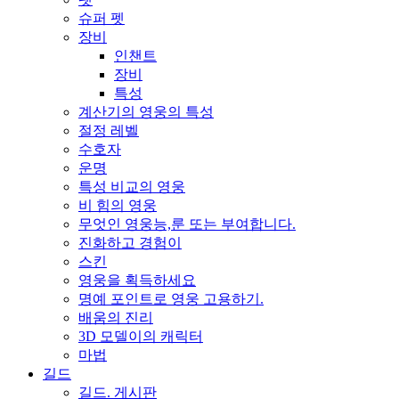
슈퍼 펫
장비
인챈트
장비
특성
계산기의 영웅의 특성
절정 레벨
수호자
운명
특성 비교의 영웅
비 힘의 영웅
무엇인 영웅능,룬 또는 부여합니다.
진화하고 경험이
스킨
영웅을 획득하세요
명예 포인트로 영웅 고용하기.
배움의 진리
3D 모델이의 캐릭터
마법
길드
길드. 게시판