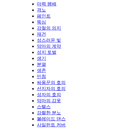
마력 팽배
격노
페인트
뚝심
강철의 의지
재건
성스러운 빛
악마의 계약
성지 토벌
생기
분열
생존
민첩
싸움꾼의 호의
선지자의 호의
성자의 호의
악마의 갑옷
스텔스
강렬한 분노
블레이드 댄스
사일런트 커버