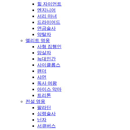
힐 자이언트
엔지니어
서리 마녀
드라이어드
연금술사
약탈자
엘리트 영웅
사형 집행인
암살자
늑대인간
사이클롭스
팬더
샤먼
독사 여왕
아이스 악마
트리톤
전설 영웅
팔라딘
심령술사
닌자
서큐버스