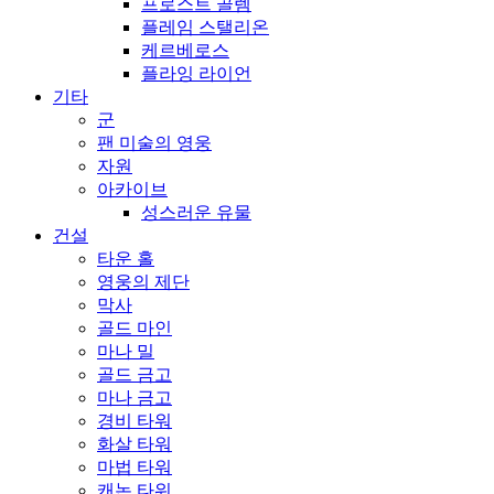
프로스트 골렘
플레임 스탤리온
케르베로스
플라잉 라이언
기타
군
팬 미술의 영웅
자원
아카이브
성스러운 유물
건설
타운 홀
영웅의 제단
막사
골드 마인
마나 밀
골드 금고
마나 금고
경비 타워
화살 타워
마법 타워
캐논 타워