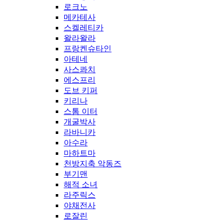
로크노
메카테사
스켈레티카
왈라왈라
프랑켄슈타인
아테네
사스콰치
에스프리
도브 키퍼
키리나
스톰 이터
개굴박사
라바니카
아수라
마하트마
천방지축 악동즈
부기맨
해적 소녀
라주릭스
야채전사
로잘린