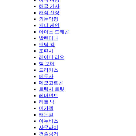
해골 기사
해적 선장
외눈악령
캔디 케인
아이스 드래곤
발렌티나
팬텀 킹
조련사
레이디 리오
헬 보이
드라카스
메두사
데모고르곤
트릭시 트릿
레버넌트
리틀 닉
미카엘
캐논걸
아누비스
사무라이
건슬링거