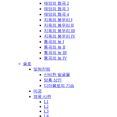
재앙의 협곡 2
재앙의 협곡 3
재앙의 협곡 4
지옥의 봉우리 I
지옥의 봉우리 II
지옥의 봉우리 III
지옥의 봉우리 IV
통곡의 늪 I
통곡의 늪 II
통곡의 늪 III
통곡의 늪 IV
솔로
잊혀진땅
신비한 발굴물
암흑 상인
디아블로의 기습
미궁
영웅 시련
L1
L2
L3
L4