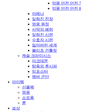
악몽 던전 던전 7
악몽 던전 던전 8
아레나
잊혀진 전장
영웅 원정
사막의 폐허
잊혀진 시련
수호자 시련
잃어버린 세계
블리츠 건틀릿
캐슬 크라이시스
아크데몬
탐욕의 루시퍼
임포스터
엠버 군단
아이템
선물팩
영웅
소모품
룬
보상