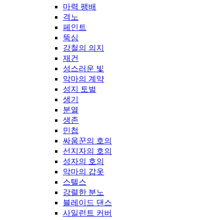
마력 팽배
격노
페인트
뚝심
강철의 의지
재건
성스러운 빛
악마의 계약
성지 토벌
생기
분열
생존
민첩
싸움꾼의 호의
선지자의 호의
성자의 호의
악마의 갑옷
스텔스
강렬한 분노
블레이드 댄스
사일런트 커버