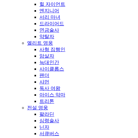
힐 자이언트
엔지니어
서리 마녀
드라이어드
연금술사
약탈자
엘리트 영웅
사형 집행인
암살자
늑대인간
사이클롭스
팬더
샤먼
독사 여왕
아이스 악마
트리톤
전설 영웅
팔라딘
심령술사
닌자
서큐버스