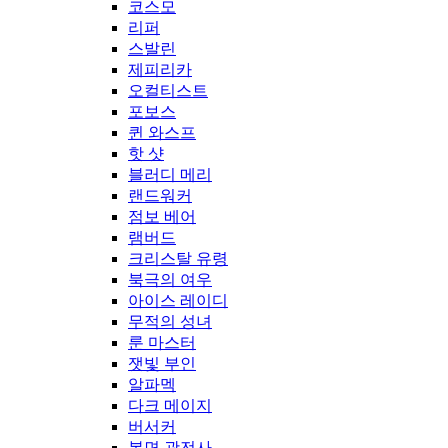
코스모
리퍼
스발린
제피리카
오컬티스트
포보스
퀸 와스프
핫 샷
블러디 메리
랜드워커
점보 베어
램버드
크리스탈 유령
북극의 여우
아이스 레이디
무적의 성녀
룬 마스터
잿빛 부인
알파멕
다크 메이지
버서커
복면 광전사