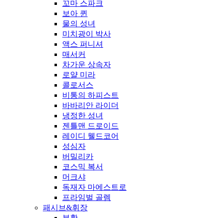
꼬마 스파크
보아 퀸
물의 성녀
미치광이 박사
액스 퍼니셔
매서커
차가운 상속자
로얄 미라
콜로서스
비통의 하피스트
바바리안 라이더
냉정한 성녀
젠틀맨 드로이드
레이디 웰드코어
성심자
버밀리카
코스믹 복서
머크샤
독재자 마에스트로
프라임벌 골렘
패시브&휘장
부활