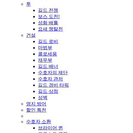
투
길드 전쟁
보스 도전!
성화 배틀
요새 쟁탈전
건설
길드 로비
마법부
콜로세움
재무부
길드 배너
수호자의 제단
수호자 관저
길드 경비 타워
길드 상점
성벽
영지 방어
할인 특전
수호자 소환
브라이어 퀸