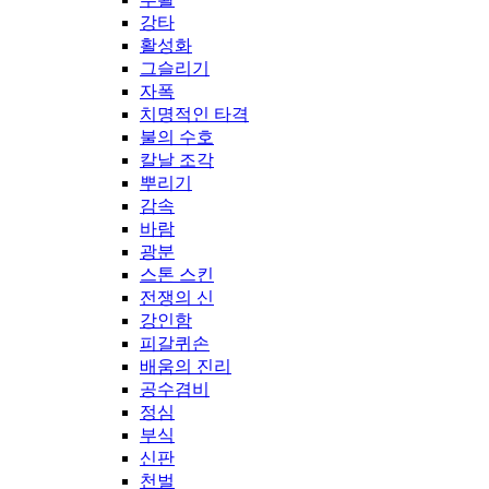
강타
활성화
그슬리기
자폭
치명적인 타격
불의 수호
칼날 조각
뿌리기
감속
바람
광분
스톤 스킨
전쟁의 신
강인함
피갈퀴손
배움의 진리
공수겸비
정심
부식
신판
천벌