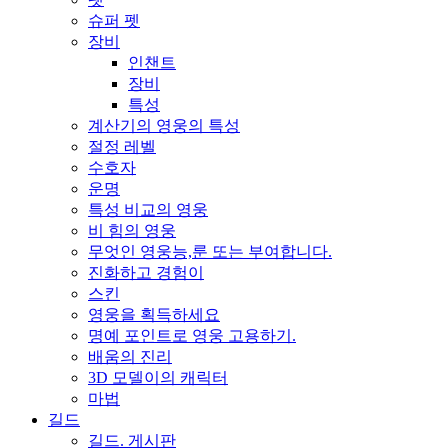
슈퍼 펫
장비
인챈트
장비
특성
계산기의 영웅의 특성
절정 레벨
수호자
운명
특성 비교의 영웅
비 힘의 영웅
무엇인 영웅능,룬 또는 부여합니다.
진화하고 경험이
스킨
영웅을 획득하세요
명예 포인트로 영웅 고용하기.
배움의 진리
3D 모델이의 캐릭터
마법
길드
길드. 게시판