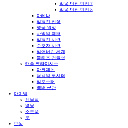
악몽 던전 던전 7
악몽 던전 던전 8
아레나
잊혀진 전장
영웅 원정
사막의 폐허
잊혀진 시련
수호자 시련
잃어버린 세계
블리츠 건틀릿
캐슬 크라이시스
아크데몬
탐욕의 루시퍼
임포스터
엠버 군단
아이템
선물팩
영웅
소모품
룬
보상