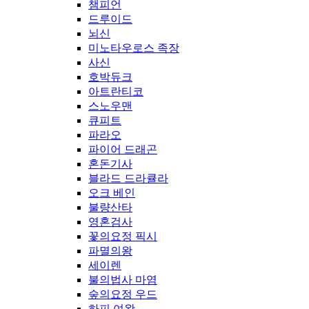
챔피언
드루이드
뇌신
미노타우로스 족장
사신
호박듀크
아트란티코
스노우맨
큐피트
파라오
파이어 드래곤
혼돈기사
블라드 드라큘라
오크 베인
불량산타
영혼검사
꽃의요정 픽시
파멸의왕
세이렌
불의법사 마염
숲의요정 우드
하피 여왕