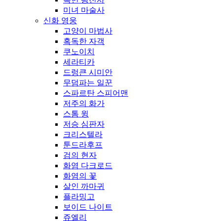
미녀 마술사
신화 영웅
고양이 마법사
혹독한 자객
쿠노이치
세라티카
드렁큰 시미안
무덤파는 일꾼
스파르탄 스피어맨
저주의 화가
스톰 윙
저승 심판자
크리스텔라
툰드라후프
검의 현자
화염 다크로드
화염의 꽃
살인 까마귀
플라밍고
보이드 나이트
쥬엘리