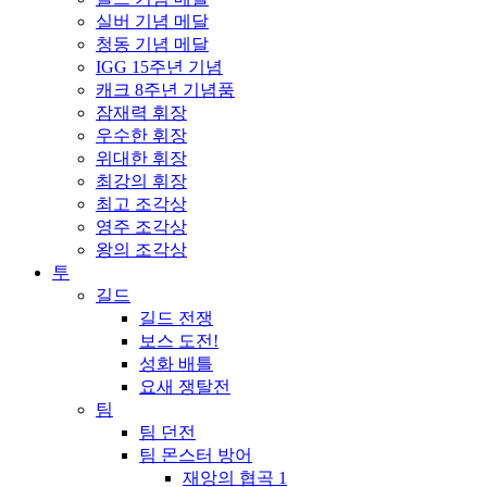
실버 기념 메달
청동 기념 메달
IGG 15주년 기념
캐크 8주년 기념품
잠재력 휘장
우수한 휘장
위대한 휘장
최강의 휘장
최고 조각상
영주 조각상
왕의 조각상
투
길드
길드 전쟁
보스 도전!
성화 배틀
요새 쟁탈전
팀
팀 던전
팀 몬스터 방어
재앙의 협곡 1