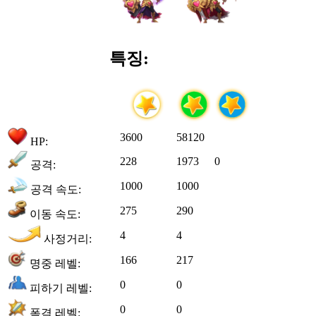
특징:
3600
58120
HP:
228
1973
0
공격:
1000
1000
공격 속도:
275
290
이동 속도:
4
4
사정거리:
166
217
명중 레벨:
0
0
피하기 레벨:
0
0
폭격 레벨: