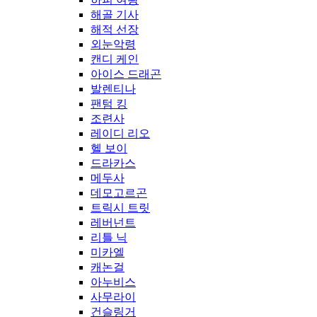
해골 기사
해적 선장
외눈악령
캔디 케인
아이스 드래곤
발렌티나
팬텀 킹
조련사
레이디 리오
헬 보이
드라카스
메두사
데모고르곤
트릭시 트릿
레버넌트
리틀 닉
미카엘
캐논걸
아누비스
사무라이
건슬링거