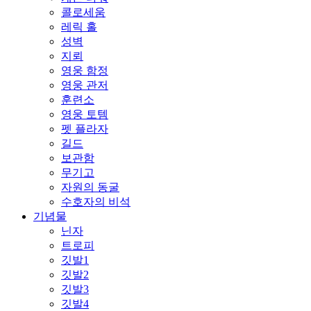
콜로세움
레릭 홀
성벽
지뢰
영웅 함정
영웅 관저
훈련소
영웅 토템
펫 플라자
길드
보관함
무기고
자원의 동굴
수호자의 비석
기념물
닌자
트로피
깃발1
깃발2
깃발3
깃발4