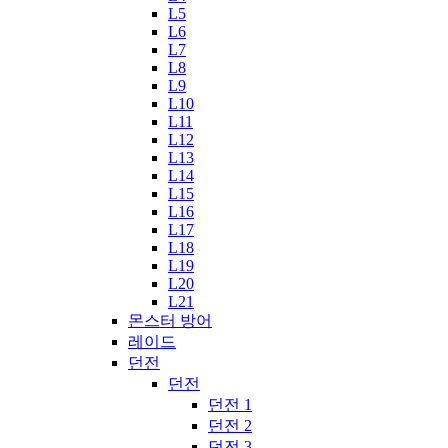
L5
L6
L7
L8
L9
L10
L11
L12
L13
L14
L15
L16
L17
L18
L19
L20
L21
몬스터 방어
레이드
던전
던전
던전 1
던전 2
던전 3