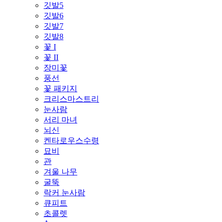
깃발5
깃발6
깃발7
깃발8
꽃 I
꽃 II
장미꽃
풍선
꽃 패키지
크리스마스트리
눈사람
서리 마녀
뇌신
켄타로우스수령
묘비
관
겨울 나무
굴뚝
락커 눈사람
큐피트
초콜렛