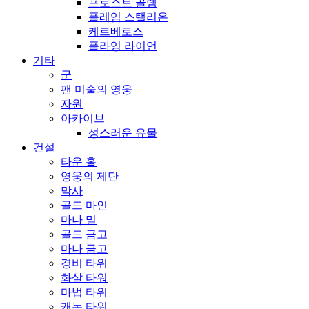
프로스트 골렘
플레임 스탤리온
케르베로스
플라잉 라이언
기타
군
팬 미술의 영웅
자원
아카이브
성스러운 유물
건설
타운 홀
영웅의 제단
막사
골드 마인
마나 밀
골드 금고
마나 금고
경비 타워
화살 타워
마법 타워
캐논 타워