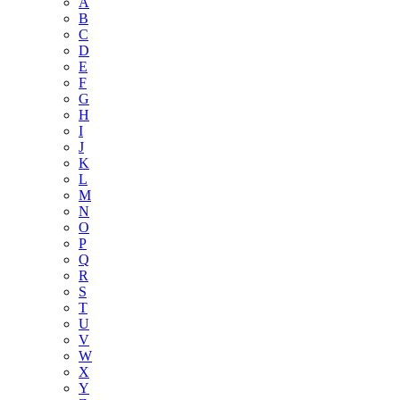
A
B
C
D
E
F
G
H
I
J
K
L
M
N
O
P
Q
R
S
T
U
V
W
X
Y