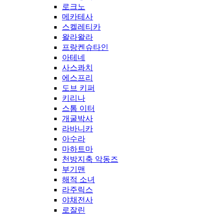
로크노
메카테사
스켈레티카
왈라왈라
프랑켄슈타인
아테네
사스콰치
에스프리
도브 키퍼
키리나
스톰 이터
개굴박사
라바니카
아수라
마하트마
천방지축 악동즈
부기맨
해적 소녀
라주릭스
야채전사
로잘린