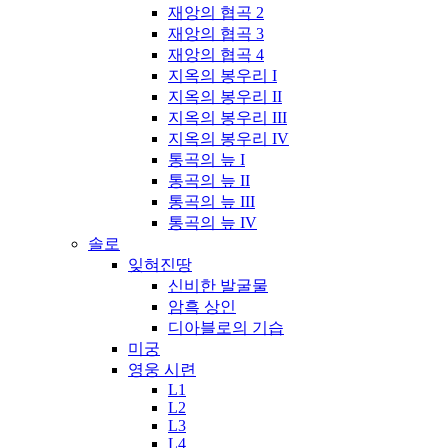
재앙의 협곡 2
재앙의 협곡 3
재앙의 협곡 4
지옥의 봉우리 I
지옥의 봉우리 II
지옥의 봉우리 III
지옥의 봉우리 IV
통곡의 늪 I
통곡의 늪 II
통곡의 늪 III
통곡의 늪 IV
솔로
잊혀진땅
신비한 발굴물
암흑 상인
디아블로의 기습
미궁
영웅 시련
L1
L2
L3
L4