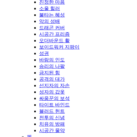
진정한 마음
소울 힐러
불타는 혜성
악의 성배
드래곤 커버
시공간 프리즘
오더바운드 활
보이드워커 지팡이
성권
바람의 인도
승리의 나팔
금지된 힘
공격의 대가
선지자의 자손
성자의 갑옷
싸움꾼의 보석
타이트 바인드
블러드 헌트
전투의 신념
치유의 방패
시공간 물약
펫