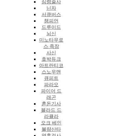
심령술사
닌자
서큐버스
챔피언
드루이드
뇌신
미노타우로
스 족장
사신
호박듀크
아트란티코
스노우맨
큐피트
파라오
파이어 드
래곤
혼돈기사
블라드 드
라큘라
오크 베인
불량산타
영혼검사