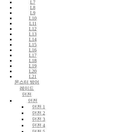
L7
L8
L9
L10
L11
L12
L13
L14
L15
L16
L17
L18
L19
L20
L21
몬스터 방어
레이드
던전
던전
던전 1
던전 2
던전 3
던전 4
던전 5