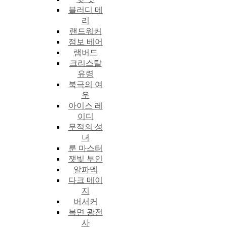
블러디 메
리
랜드워커
점보 베어
램버드
크리스탈
유령
북극의 여
우
아이스 레
이디
무적의 성
녀
룬 마스터
잿빛 부인
알파멕
다크 메이
지
버서커
복면 광전
사