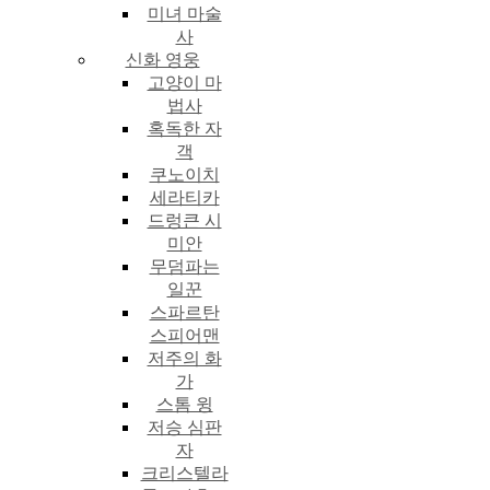
미녀 마술
사
신화 영웅
고양이 마
법사
혹독한 자
객
쿠노이치
세라티카
드렁큰 시
미안
무덤파는
일꾼
스파르탄
스피어맨
저주의 화
가
스톰 윙
저승 심판
자
크리스텔라