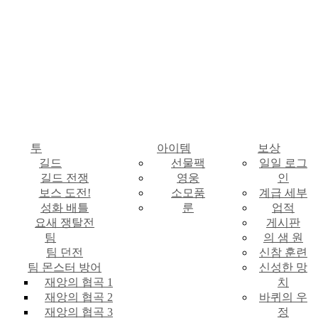
투
아이템
보상
길드
선물팩
일일 로그
길드 전쟁
영웅
인
보스 도전!
소모품
계급 세부
성화 배틀
룬
업적
요새 쟁탈전
게시판
팀
의 샘 원
팀 던전
신참 훈련
팀 몬스터 방어
신성한 망
재앙의 협곡 1
치
재앙의 협곡 2
바퀴의 우
재앙의 협곡 3
정