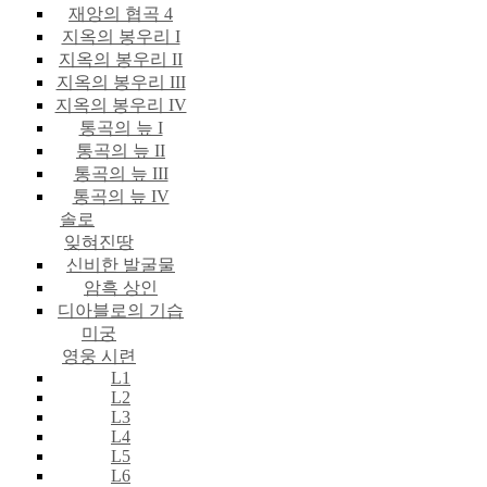
재앙의 협곡 4
지옥의 봉우리 I
지옥의 봉우리 II
지옥의 봉우리 III
지옥의 봉우리 IV
통곡의 늪 I
통곡의 늪 II
통곡의 늪 III
통곡의 늪 IV
솔로
잊혀진땅
신비한 발굴물
암흑 상인
디아블로의 기습
미궁
영웅 시련
L1
L2
L3
L4
L5
L6