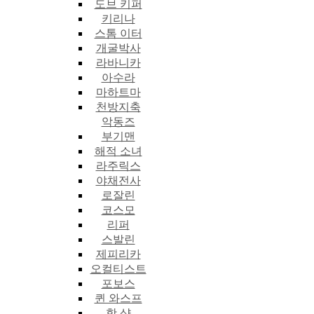
도브 키퍼
키리나
스톰 이터
개굴박사
라바니카
아수라
마하트마
천방지축
악동즈
부기맨
해적 소녀
라주릭스
야채전사
로잘린
코스모
리퍼
스발린
제피리카
오컬티스트
포보스
퀸 와스프
핫 샷