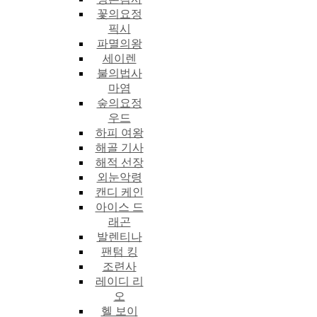
꽃의요정
픽시
파멸의왕
세이렌
불의법사
마염
숲의요정
우드
하피 여왕
해골 기사
해적 선장
외눈악령
캔디 케인
아이스 드
래곤
발렌티나
팬텀 킹
조련사
레이디 리
오
헬 보이