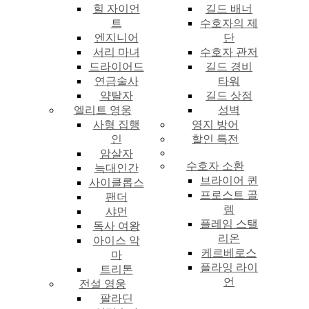
힐 자이언
길드 배너
트
수호자의 제
엔지니어
단
서리 마녀
수호자 관저
드라이어드
길드 경비
연금술사
타워
약탈자
길드 상점
엘리트 영웅
성벽
사형 집행
영지 방어
인
할인 특전
암살자
수호자 소환
늑대인간
브라이어 퀸
사이클롭스
프로스트 골
팬더
렘
샤먼
플레임 스탤
독사 여왕
리온
아이스 악
케르베로스
마
플라잉 라이
트리톤
언
전설 영웅
팔라딘