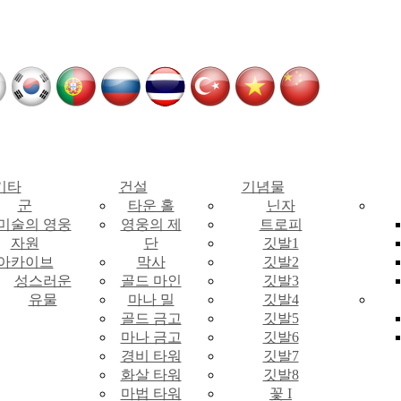
기타
건설
기념물
군
타운 홀
닌자
 미술의 영웅
영웅의 제
트로피
자원
단
깃발1
아카이브
막사
깃발2
성스러운
골드 마인
깃발3
유물
마나 밀
깃발4
골드 금고
깃발5
마나 금고
깃발6
경비 타워
깃발7
화살 타워
깃발8
마법 타워
꽃 I