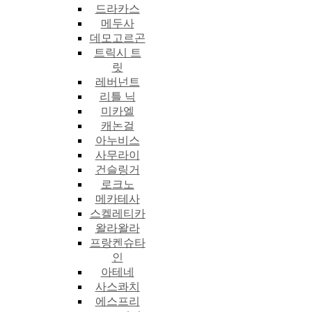
드라카스
메두사
데모고르곤
트릭시 트
릿
레버넌트
리틀 닉
미카엘
캐논걸
아누비스
사무라이
건슬링거
로크노
메카테사
스켈레티카
왈라왈라
프랑켄슈타
인
아테네
사스콰치
에스프리