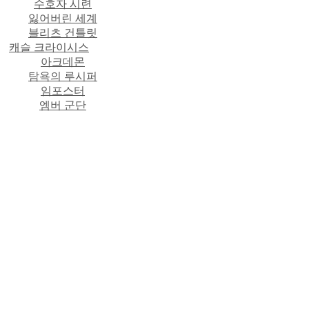
수호자 시련
잃어버린 세계
블리츠 건틀릿
캐슬 크라이시스
아크데몬
탐욕의 루시퍼
임포스터
엠버 군단