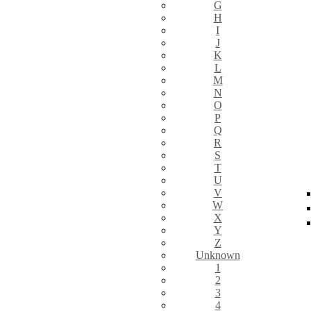
G
H
I
J
K
L
M
N
O
P
Q
R
S
T
U
V
W
X
Y
Z
Unknown
1
2
3
4