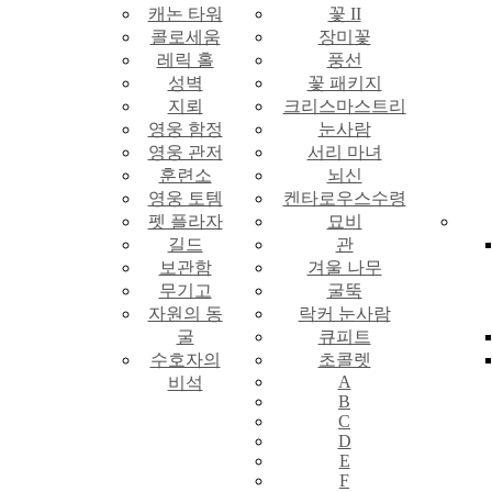
캐논 타워
꽃 II
콜로세움
장미꽃
레릭 홀
풍선
성벽
꽃 패키지
지뢰
크리스마스트리
영웅 함정
눈사람
영웅 관저
서리 마녀
훈련소
뇌신
영웅 토템
켄타로우스수령
펫 플라자
묘비
길드
관
보관함
겨울 나무
무기고
굴뚝
자원의 동
락커 눈사람
굴
큐피트
수호자의
초콜렛
A
비석
B
C
D
E
F