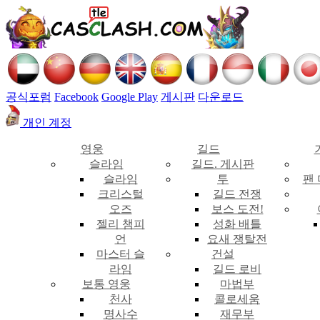
공식포럼
Facebook
Google Play
게시판
다운로드
개인 계정
영웅
길드
슬라임
길드. 게시판
슬라임
투
팬
크리스털
길드 전쟁
오즈
보스 도전!
젤리 챔피
성화 배틀
언
요새 쟁탈전
마스터 슬
건설
라임
길드 로비
보통 영웅
마법부
천사
콜로세움
명사수
재무부