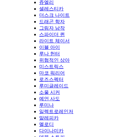
쥬엘리
셀레스티카
더스크 나이트
드래곤 학자
그림자 남작
스파이더 퀸
라이트 체이서
이블 아이
루나 헌터
위협적인 상아
미스트릭스
마코 워리어
로즈스펙터
루미글레이드
소울 시커
예언 사도
루미나
일렉트로레인저
말레피카
멜로디
다이나미카