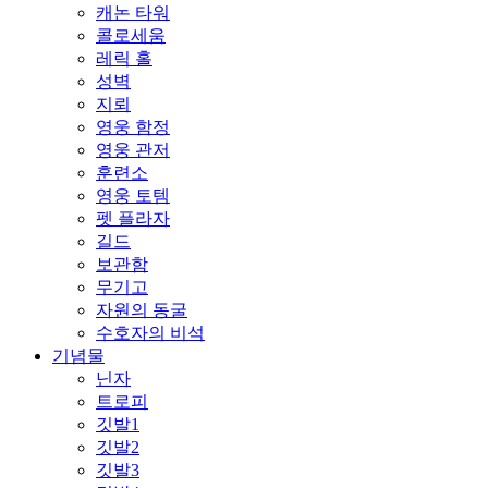
캐논 타워
콜로세움
레릭 홀
성벽
지뢰
영웅 함정
영웅 관저
훈련소
영웅 토템
펫 플라자
길드
보관함
무기고
자원의 동굴
수호자의 비석
기념물
닌자
트로피
깃발1
깃발2
깃발3