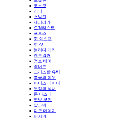
로잘린
코스모
리퍼
스발린
제피리카
오컬티스트
포보스
퀸 와스프
핫 샷
블러디 메리
랜드워커
점보 베어
램버드
크리스탈 유령
북극의 여우
아이스 레이디
무적의 성녀
룬 마스터
잿빛 부인
알파멕
다크 메이지
버서커