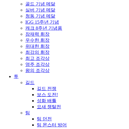
골드 기념 메달
실버 기념 메달
청동 기념 메달
IGG 15주년 기념
캐크 8주년 기념품
잠재력 휘장
우수한 휘장
위대한 휘장
최강의 휘장
최고 조각상
영주 조각상
왕의 조각상
투
길드
길드 전쟁
보스 도전!
성화 배틀
요새 쟁탈전
팀
팀 던전
팀 몬스터 방어