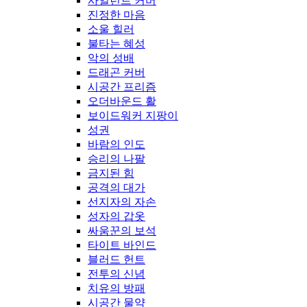
사일런트 커버
진정한 마음
소울 힐러
불타는 혜성
악의 성배
드래곤 커버
시공간 프리즘
오더바운드 활
보이드워커 지팡이
성권
바람의 인도
승리의 나팔
금지된 힘
공격의 대가
선지자의 자손
성자의 갑옷
싸움꾼의 보석
타이트 바인드
블러드 헌트
전투의 신념
치유의 방패
시공간 물약