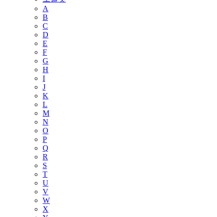
A
B
C
D
E
F
G
H
I
J
K
L
M
N
O
P
Q
R
S
T
U
V
W
X