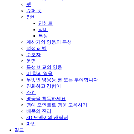
펫
슈퍼 펫
장비
인챈트
장비
특성
계산기의 영웅의 특성
절정 레벨
수호자
운명
특성 비교의 영웅
비 힘의 영웅
무엇인 영웅능,룬 또는 부여합니다.
진화하고 경험이
스킨
영웅을 획득하세요
명예 포인트로 영웅 고용하기.
배움의 진리
3D 모델이의 캐릭터
마법
길드