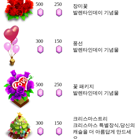
500
250
장미꽃
발렌타인데이 기념물
300
150
풍선
발렌타인데이 기념물
500
250
꽃 패키지
발렌타인데이 기념물
크리스마스트리
300
150
크리스마스 특별장식,당신의
캐슬을 더 아름답게 만드세
요.