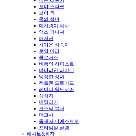
데몬 스토커
꼬마 스파크
보아 퀸
물의 성녀
미치광이 박사
액스 퍼니셔
매서커
차가운 상속자
로얄 미라
콜로서스
비통의 하피스트
바바리안 라이더
냉정한 성녀
젠틀맨 드로이드
레이디 웰드코어
성심자
버밀리카
코스믹 복서
머크샤
독재자 마에스트로
프라임벌 골렘
패시브&휘장