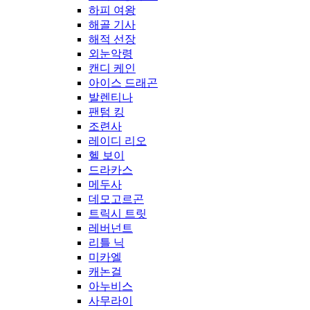
하피 여왕
해골 기사
해적 선장
외눈악령
캔디 케인
아이스 드래곤
발렌티나
팬텀 킹
조련사
레이디 리오
헬 보이
드라카스
메두사
데모고르곤
트릭시 트릿
레버넌트
리틀 닉
미카엘
캐논걸
아누비스
사무라이