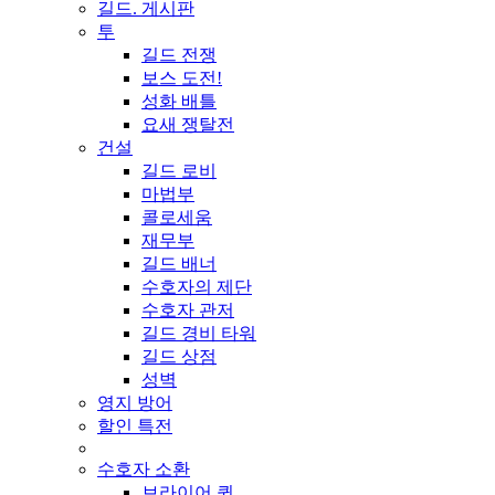
길드. 게시판
투
길드 전쟁
보스 도전!
성화 배틀
요새 쟁탈전
건설
길드 로비
마법부
콜로세움
재무부
길드 배너
수호자의 제단
수호자 관저
길드 경비 타워
길드 상점
성벽
영지 방어
할인 특전
수호자 소환
브라이어 퀸