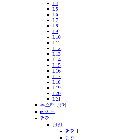
L4
L5
L6
L7
L8
L9
L10
L11
L12
L13
L14
L15
L16
L17
L18
L19
L20
L21
몬스터 방어
레이드
던전
던전
던전 1
던전 2