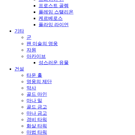
프로스트 골렘
플레임 스탤리온
케르베로스
플라잉 라이언
기타
군
팬 미술의 영웅
자원
아카이브
성스러운 유물
건설
타운 홀
영웅의 제단
막사
골드 마인
마나 밀
골드 금고
마나 금고
경비 타워
화살 타워
마법 타워