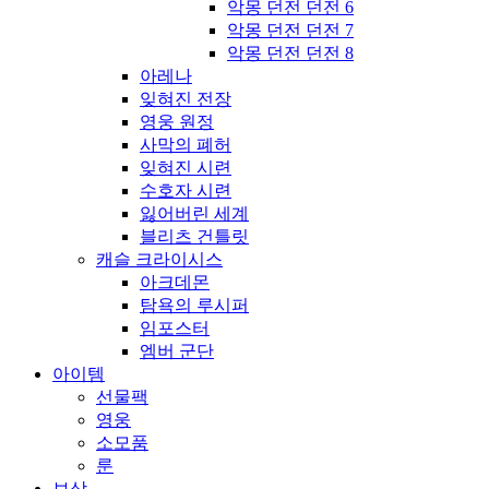
악몽 던전 던전 6
악몽 던전 던전 7
악몽 던전 던전 8
아레나
잊혀진 전장
영웅 원정
사막의 폐허
잊혀진 시련
수호자 시련
잃어버린 세계
블리츠 건틀릿
캐슬 크라이시스
아크데몬
탐욕의 루시퍼
임포스터
엠버 군단
아이템
선물팩
영웅
소모품
룬
보상