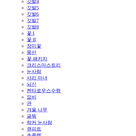
깃발4
깃발5
깃발6
깃발7
깃발8
꽃 I
꽃 II
장미꽃
풍선
꽃 패키지
크리스마스트리
눈사람
서리 마녀
뇌신
켄타로우스수령
묘비
관
겨울 나무
굴뚝
락커 눈사람
큐피트
초콜렛