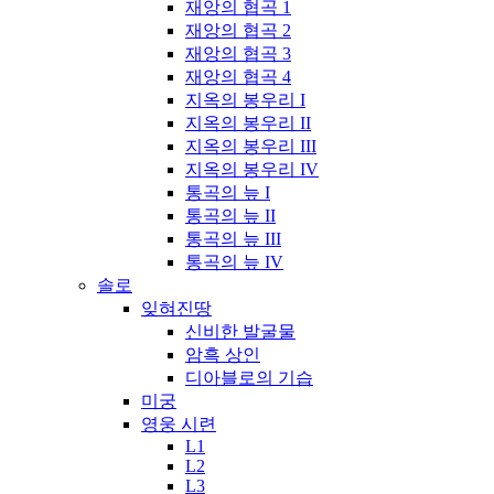
재앙의 협곡 1
재앙의 협곡 2
재앙의 협곡 3
재앙의 협곡 4
지옥의 봉우리 I
지옥의 봉우리 II
지옥의 봉우리 III
지옥의 봉우리 IV
통곡의 늪 I
통곡의 늪 II
통곡의 늪 III
통곡의 늪 IV
솔로
잊혀진땅
신비한 발굴물
암흑 상인
디아블로의 기습
미궁
영웅 시련
L1
L2
L3