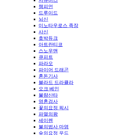
서큐버스
챔피언
드루이드
뇌신
미노타우로스 족장
사신
호박듀크
아트란티코
스노우맨
큐피트
파라오
파이어 드래곤
혼돈기사
블라드 드라큘라
오크 베인
불량산타
영혼검사
꽃의요정 픽시
파멸의왕
세이렌
불의법사 마염
숲의요정 우드