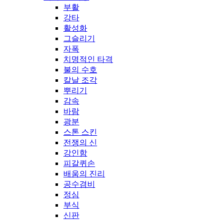
부활
강타
활성화
그슬리기
자폭
치명적인 타격
불의 수호
칼날 조각
뿌리기
감속
바람
광분
스톤 스킨
전쟁의 신
강인함
피갈퀴손
배움의 진리
공수겸비
정심
부식
신판