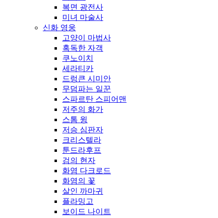
복면 광전사
미녀 마술사
신화 영웅
고양이 마법사
혹독한 자객
쿠노이치
세라티카
드렁큰 시미안
무덤파는 일꾼
스파르탄 스피어맨
저주의 화가
스톰 윙
저승 심판자
크리스텔라
툰드라후프
검의 현자
화염 다크로드
화염의 꽃
살인 까마귀
플라밍고
보이드 나이트