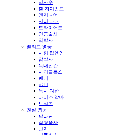
명사수
힐 자이언트
엔지니어
서리 마녀
드라이어드
연금술사
약탈자
엘리트 영웅
사형 집행인
암살자
늑대인간
사이클롭스
팬더
샤먼
독사 여왕
아이스 악마
트리톤
전설 영웅
팔라딘
심령술사
닌자