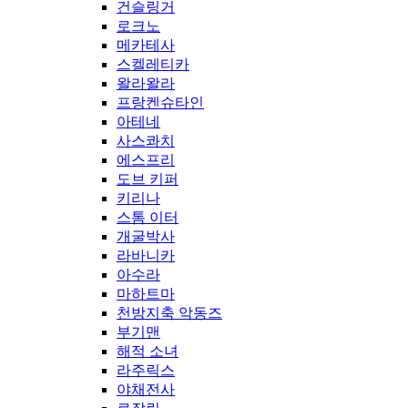
건슬링거
로크노
메카테사
스켈레티카
왈라왈라
프랑켄슈타인
아테네
사스콰치
에스프리
도브 키퍼
키리나
스톰 이터
개굴박사
라바니카
아수라
마하트마
천방지축 악동즈
부기맨
해적 소녀
라주릭스
야채전사