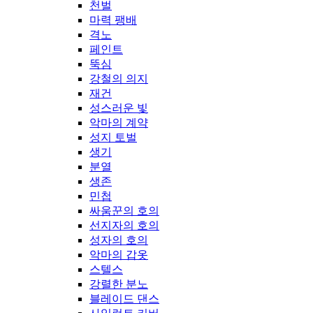
천벌
마력 팽배
격노
페인트
뚝심
강철의 의지
재건
성스러운 빛
악마의 계약
성지 토벌
생기
분열
생존
민첩
싸움꾼의 호의
선지자의 호의
성자의 호의
악마의 갑옷
스텔스
강렬한 분노
블레이드 댄스