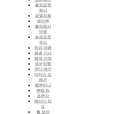
꽃의요정
픽시
파멸의왕
세이렌
불의법사
마염
숲의요정
우드
하피 여왕
해골 기사
해적 선장
외눈악령
캔디 케인
아이스 드
래곤
발렌티나
팬텀 킹
조련사
레이디 리
오
헬 보이