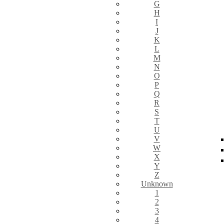
G
H
I
J
K
L
M
N
O
P
Q
R
S
T
U
V
W
X
Y
Z
Unknown
1
2
3
4