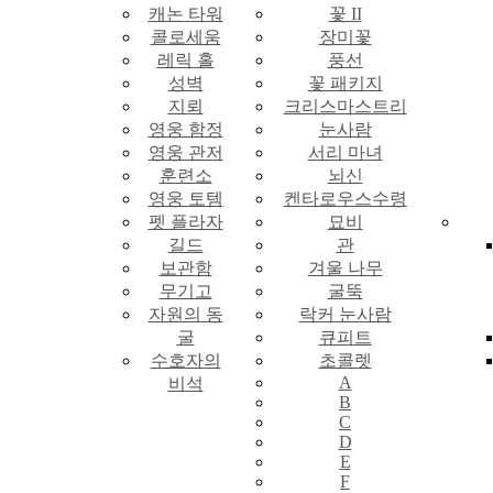
캐논 타워
꽃 II
콜로세움
장미꽃
레릭 홀
풍선
성벽
꽃 패키지
지뢰
크리스마스트리
영웅 함정
눈사람
영웅 관저
서리 마녀
훈련소
뇌신
영웅 토템
켄타로우스수령
펫 플라자
묘비
길드
관
보관함
겨울 나무
무기고
굴뚝
자원의 동
락커 눈사람
굴
큐피트
수호자의
초콜렛
A
비석
B
C
D
E
F