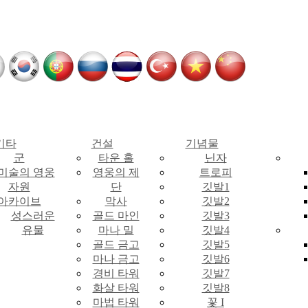
기타
건설
기념물
군
타운 홀
닌자
 미술의 영웅
영웅의 제
트로피
자원
단
깃발1
아카이브
막사
깃발2
성스러운
골드 마인
깃발3
유물
마나 밀
깃발4
골드 금고
깃발5
마나 금고
깃발6
경비 타워
깃발7
화살 타워
깃발8
마법 타워
꽃 I