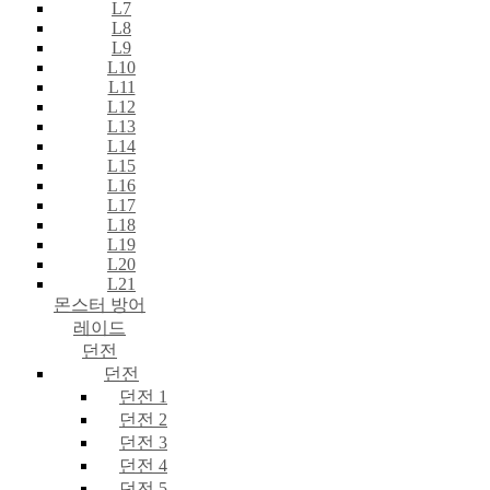
L7
L8
L9
L10
L11
L12
L13
L14
L15
L16
L17
L18
L19
L20
L21
몬스터 방어
레이드
던전
던전
던전 1
던전 2
던전 3
던전 4
던전 5