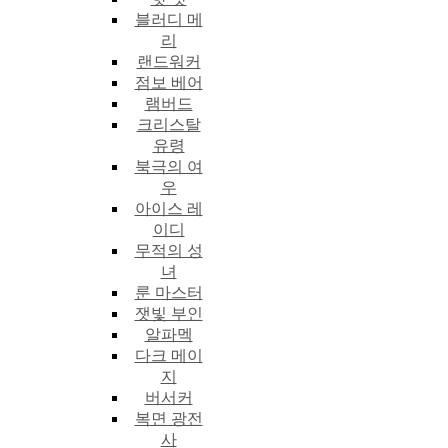
블러디 메
리
랜드워커
점보 베어
램버드
크리스탈
유령
북극의 여
우
아이스 레
이디
무적의 성
녀
룬 마스터
잿빛 부인
알파멕
다크 메이
지
버서커
복면 광전
사