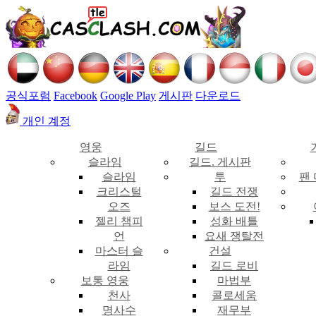
공식포럼
Facebook
Google Play
게시판
다운로드
개인 계정
영웅
길드
슬라임
길드. 게시판
슬라임
투
팬
크리스털
길드 전쟁
오즈
보스 도전!
젤리 챔피
성화 배틀
언
요새 쟁탈전
마스터 슬
건설
라임
길드 로비
보통 영웅
마법부
천사
콜로세움
명사수
재무부