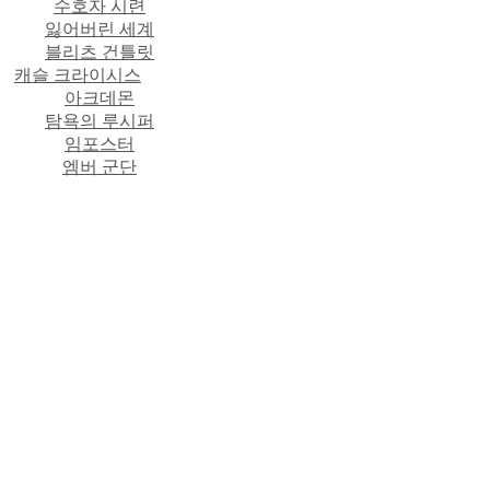
수호자 시련
잃어버린 세계
블리츠 건틀릿
캐슬 크라이시스
아크데몬
탐욕의 루시퍼
임포스터
엠버 군단