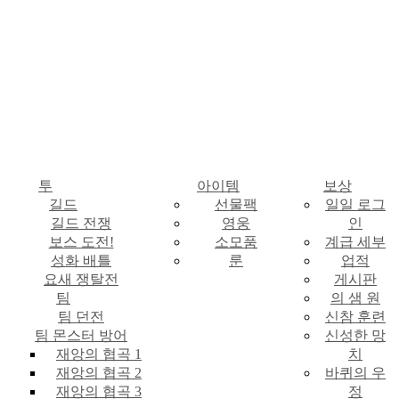
투
아이템
보상
길드
선물팩
일일 로그
길드 전쟁
영웅
인
보스 도전!
소모품
계급 세부
성화 배틀
룬
업적
요새 쟁탈전
게시판
팀
의 샘 원
팀 던전
신참 훈련
팀 몬스터 방어
신성한 망
재앙의 협곡 1
치
재앙의 협곡 2
바퀴의 우
재앙의 협곡 3
정