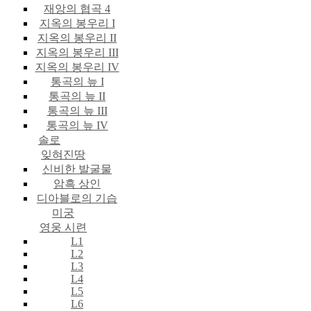
재앙의 협곡 4
지옥의 봉우리 I
지옥의 봉우리 II
지옥의 봉우리 III
지옥의 봉우리 IV
통곡의 늪 I
통곡의 늪 II
통곡의 늪 III
통곡의 늪 IV
솔로
잊혀진땅
신비한 발굴물
암흑 상인
디아블로의 기습
미궁
영웅 시련
L1
L2
L3
L4
L5
L6