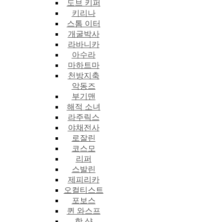
도브 키퍼
키리나
스톰 이터
개굴박사
라바니카
아수라
마하트마
천방지축
악동즈
부기맨
해적 소녀
라주릭스
야채전사
로잘린
코스모
리퍼
스발린
제피리카
오컬티스트
포보스
퀸 와스프
핫 샷