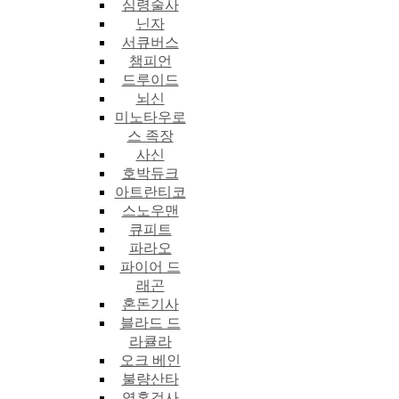
심령술사
닌자
서큐버스
챔피언
드루이드
뇌신
미노타우로
스 족장
사신
호박듀크
아트란티코
스노우맨
큐피트
파라오
파이어 드
래곤
혼돈기사
블라드 드
라큘라
오크 베인
불량산타
영혼검사