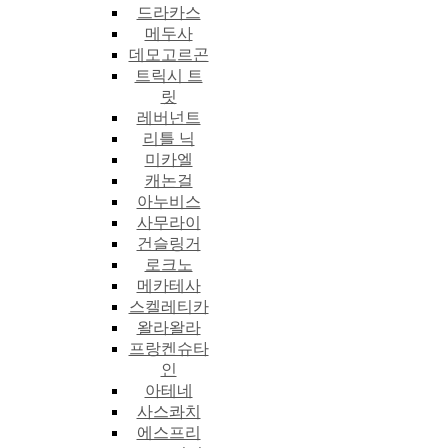
드라카스
메두사
데모고르곤
트릭시 트
릿
레버넌트
리틀 닉
미카엘
캐논걸
아누비스
사무라이
건슬링거
로크노
메카테사
스켈레티카
왈라왈라
프랑켄슈타
인
아테네
사스콰치
에스프리