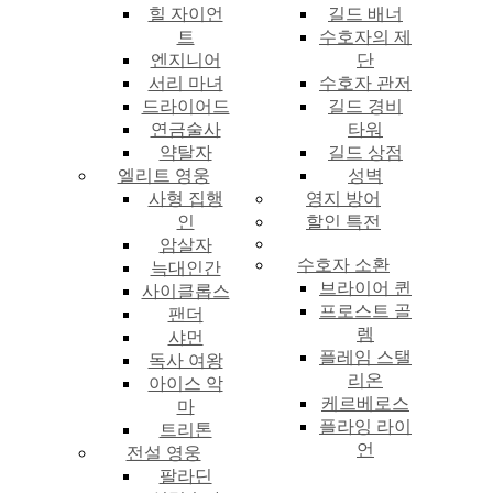
힐 자이언
길드 배너
트
수호자의 제
엔지니어
단
서리 마녀
수호자 관저
드라이어드
길드 경비
연금술사
타워
약탈자
길드 상점
엘리트 영웅
성벽
사형 집행
영지 방어
인
할인 특전
암살자
수호자 소환
늑대인간
브라이어 퀸
사이클롭스
프로스트 골
팬더
렘
샤먼
플레임 스탤
독사 여왕
리온
아이스 악
케르베로스
마
플라잉 라이
트리톤
언
전설 영웅
팔라딘