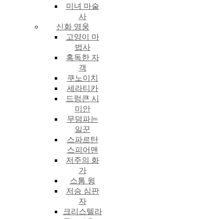
미녀 마술
사
신화 영웅
고양이 마
법사
혹독한 자
객
쿠노이치
세라티카
드렁큰 시
미안
무덤파는
일꾼
스파르탄
스피어맨
저주의 화
가
스톰 윙
저승 심판
자
크리스텔라