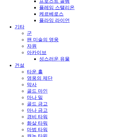
프로스트 골렘
플레임 스탤리온
케르베로스
플라잉 라이언
기타
군
팬 미술의 영웅
자원
아카이브
성스러운 유물
건설
타운 홀
영웅의 제단
막사
골드 마인
마나 밀
골드 금고
마나 금고
경비 타워
화살 타워
마법 타워
캐논 타워