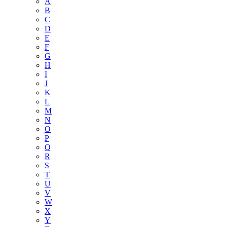
A
B
C
D
E
F
G
H
I
J
K
L
M
N
O
P
Q
R
S
T
U
V
W
X
Y