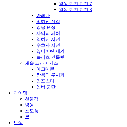
악몽 던전 던전 7
악몽 던전 던전 8
아레나
잊혀진 전장
영웅 원정
사막의 폐허
잊혀진 시련
수호자 시련
잃어버린 세계
블리츠 건틀릿
캐슬 크라이시스
아크데몬
탐욕의 루시퍼
임포스터
엠버 군단
아이템
선물팩
영웅
소모품
룬
보상