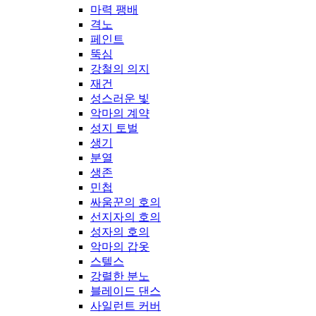
마력 팽배
격노
페인트
뚝심
강철의 의지
재건
성스러운 빛
악마의 계약
성지 토벌
생기
분열
생존
민첩
싸움꾼의 호의
선지자의 호의
성자의 호의
악마의 갑옷
스텔스
강렬한 분노
블레이드 댄스
사일런트 커버