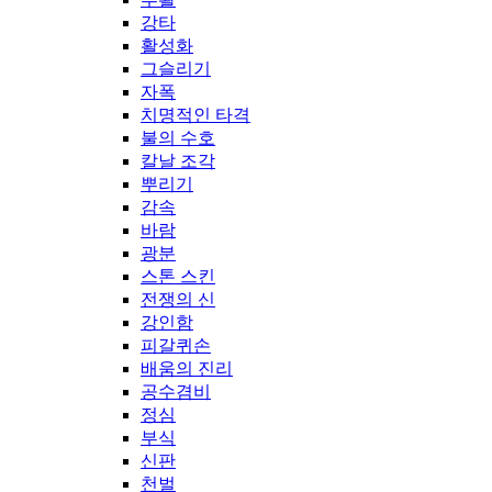
강타
활성화
그슬리기
자폭
치명적인 타격
불의 수호
칼날 조각
뿌리기
감속
바람
광분
스톤 스킨
전쟁의 신
강인함
피갈퀴손
배움의 진리
공수겸비
정심
부식
신판
천벌