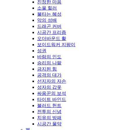
진정한 마음
소울 힐러
불타는 혜성
악의 성배
드래곤 커버
시공간 프리즘
오더바운드 활
보이드워커 지팡이
성권
바람의 인도
승리의 나팔
금지된 힘
공격의 대가
선지자의 자손
성자의 갑옷
싸움꾼의 보석
타이트 바인드
블러드 헌트
전투의 신념
치유의 방패
시공간 물약
펫