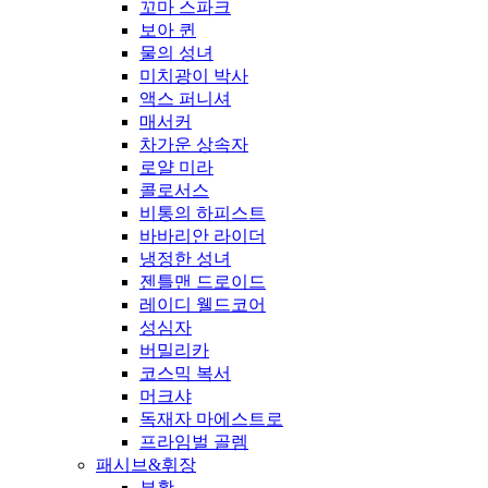
꼬마 스파크
보아 퀸
물의 성녀
미치광이 박사
액스 퍼니셔
매서커
차가운 상속자
로얄 미라
콜로서스
비통의 하피스트
바바리안 라이더
냉정한 성녀
젠틀맨 드로이드
레이디 웰드코어
성심자
버밀리카
코스믹 복서
머크샤
독재자 마에스트로
프라임벌 골렘
패시브&휘장
부활