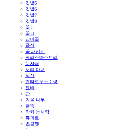
깃발5
깃발6
깃발7
깃발8
꽃 I
꽃 II
장미꽃
풍선
꽃 패키지
크리스마스트리
눈사람
서리 마녀
뇌신
켄타로우스수령
묘비
관
겨울 나무
굴뚝
락커 눈사람
큐피트
초콜렛