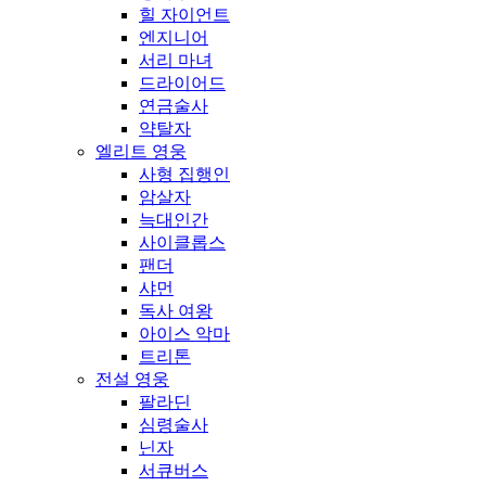
힐 자이언트
엔지니어
서리 마녀
드라이어드
연금술사
약탈자
엘리트 영웅
사형 집행인
암살자
늑대인간
사이클롭스
팬더
샤먼
독사 여왕
아이스 악마
트리톤
전설 영웅
팔라딘
심령술사
닌자
서큐버스