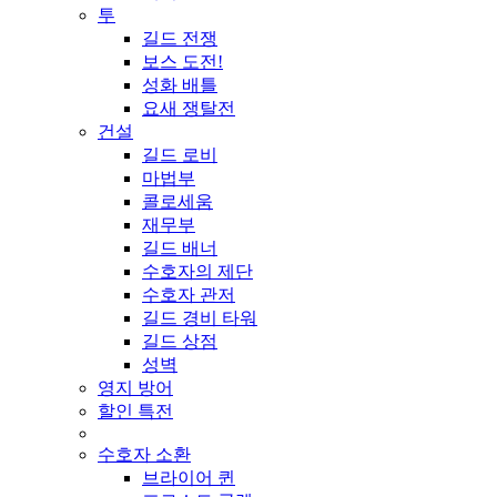
투
길드 전쟁
보스 도전!
성화 배틀
요새 쟁탈전
건설
길드 로비
마법부
콜로세움
재무부
길드 배너
수호자의 제단
수호자 관저
길드 경비 타워
길드 상점
성벽
영지 방어
할인 특전
수호자 소환
브라이어 퀸