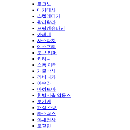
로크노
메카테사
스켈레티카
왈라왈라
프랑켄슈타인
아테네
사스콰치
에스프리
도브 키퍼
키리나
스톰 이터
개굴박사
라바니카
아수라
마하트마
천방지축 악동즈
부기맨
해적 소녀
라주릭스
야채전사
로잘린