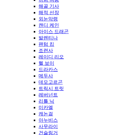
해골 기사
해적 선장
외눈악령
캔디 케인
아이스 드래곤
발렌티나
팬텀 킹
조련사
레이디 리오
헬 보이
드라카스
메두사
데모고르곤
트릭시 트릿
레버넌트
리틀 닉
미카엘
캐논걸
아누비스
사무라이
건슬링거