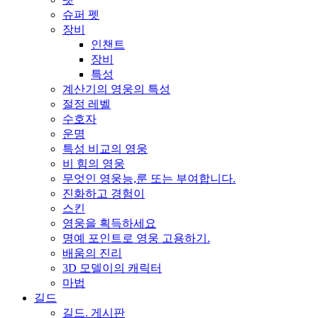
슈퍼 펫
장비
인챈트
장비
특성
계산기의 영웅의 특성
절정 레벨
수호자
운명
특성 비교의 영웅
비 힘의 영웅
무엇인 영웅능,룬 또는 부여합니다.
진화하고 경험이
스킨
영웅을 획득하세요
명예 포인트로 영웅 고용하기.
배움의 진리
3D 모델이의 캐릭터
마법
길드
길드. 게시판