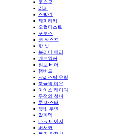
코스모
리퍼
스발린
제피리카
오컬티스트
포보스
퀸 와스프
핫 샷
블러디 메리
랜드워커
점보 베어
램버드
크리스탈 유령
북극의 여우
아이스 레이디
무적의 성녀
룬 마스터
잿빛 부인
알파멕
다크 메이지
버서커
복면 광전사