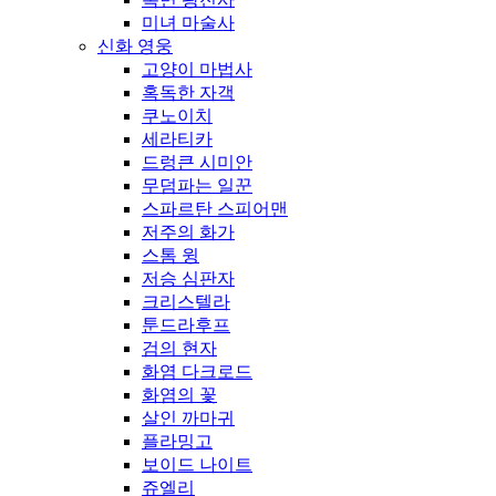
미녀 마술사
신화 영웅
고양이 마법사
혹독한 자객
쿠노이치
세라티카
드렁큰 시미안
무덤파는 일꾼
스파르탄 스피어맨
저주의 화가
스톰 윙
저승 심판자
크리스텔라
툰드라후프
검의 현자
화염 다크로드
화염의 꽃
살인 까마귀
플라밍고
보이드 나이트
쥬엘리