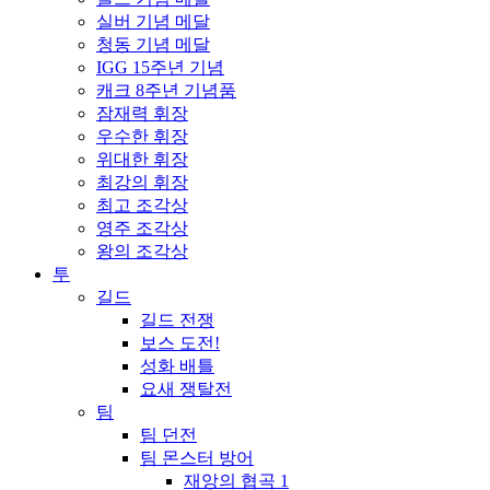
실버 기념 메달
청동 기념 메달
IGG 15주년 기념
캐크 8주년 기념품
잠재력 휘장
우수한 휘장
위대한 휘장
최강의 휘장
최고 조각상
영주 조각상
왕의 조각상
투
길드
길드 전쟁
보스 도전!
성화 배틀
요새 쟁탈전
팀
팀 던전
팀 몬스터 방어
재앙의 협곡 1