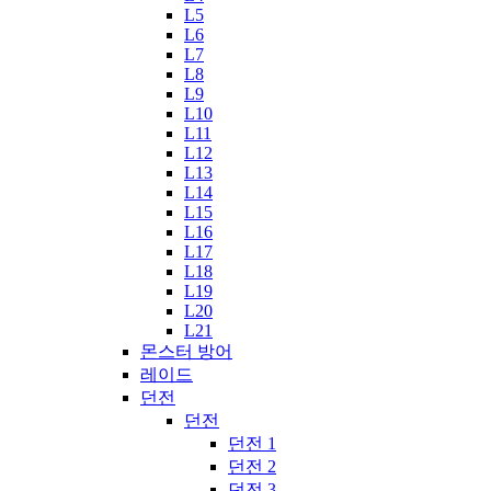
L5
L6
L7
L8
L9
L10
L11
L12
L13
L14
L15
L16
L17
L18
L19
L20
L21
몬스터 방어
레이드
던전
던전
던전 1
던전 2
던전 3