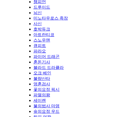
챔피언
드루이드
뇌신
미노타우로스 족장
사신
호박듀크
아트란티코
스노우맨
큐피트
파라오
파이어 드래곤
혼돈기사
블라드 드라큘라
오크 베인
불량산타
영혼검사
꽃의요정 픽시
파멸의왕
세이렌
불의법사 마염
숲의요정 우드
하피 여왕