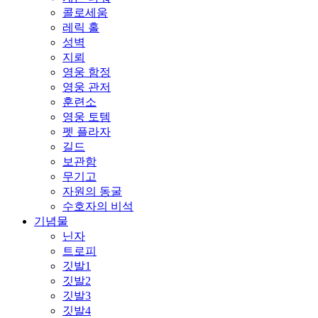
콜로세움
레릭 홀
성벽
지뢰
영웅 함정
영웅 관저
훈련소
영웅 토템
펫 플라자
길드
보관함
무기고
자원의 동굴
수호자의 비석
기념물
닌자
트로피
깃발1
깃발2
깃발3
깃발4