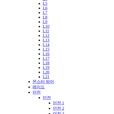
L5
L6
L7
L8
L9
L10
L11
L12
L13
L14
L15
L16
L17
L18
L19
L20
L21
몬스터 방어
레이드
던전
던전
던전 1
던전 2
던전 3