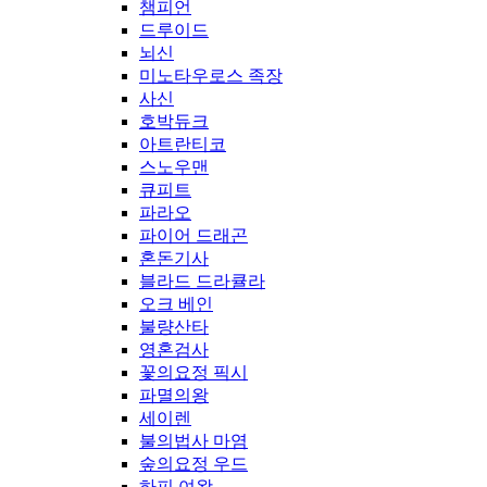
챔피언
드루이드
뇌신
미노타우로스 족장
사신
호박듀크
아트란티코
스노우맨
큐피트
파라오
파이어 드래곤
혼돈기사
블라드 드라큘라
오크 베인
불량산타
영혼검사
꽃의요정 픽시
파멸의왕
세이렌
불의법사 마염
숲의요정 우드
하피 여왕