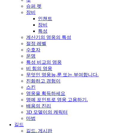
슈퍼 펫
장비
인챈트
장비
특성
계산기의 영웅의 특성
절정 레벨
수호자
운명
특성 비교의 영웅
비 힘의 영웅
무엇인 영웅능,룬 또는 부여합니다.
진화하고 경험이
스킨
영웅을 획득하세요
명예 포인트로 영웅 고용하기.
배움의 진리
3D 모델이의 캐릭터
마법
길드
길드. 게시판