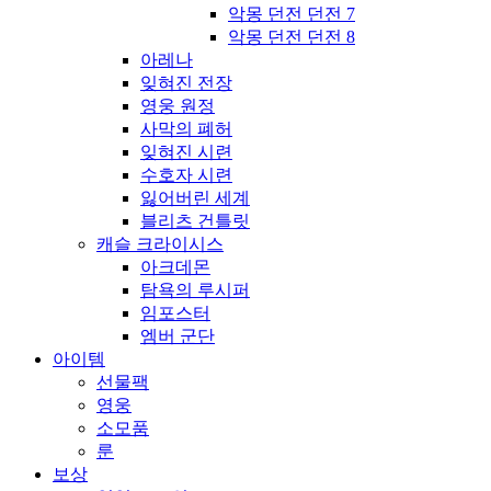
악몽 던전 던전 7
악몽 던전 던전 8
아레나
잊혀진 전장
영웅 원정
사막의 폐허
잊혀진 시련
수호자 시련
잃어버린 세계
블리츠 건틀릿
캐슬 크라이시스
아크데몬
탐욕의 루시퍼
임포스터
엠버 군단
아이템
선물팩
영웅
소모품
룬
보상