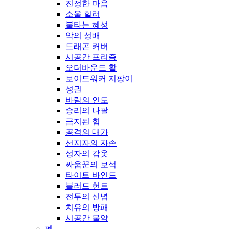
진정한 마음
소울 힐러
불타는 혜성
악의 성배
드래곤 커버
시공간 프리즘
오더바운드 활
보이드워커 지팡이
성권
바람의 인도
승리의 나팔
금지된 힘
공격의 대가
선지자의 자손
성자의 갑옷
싸움꾼의 보석
타이트 바인드
블러드 헌트
전투의 신념
치유의 방패
시공간 물약
펫