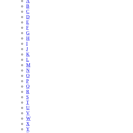
A
B
C
D
E
F
G
H
I
J
K
L
M
N
O
P
Q
R
S
T
U
V
W
X
Y