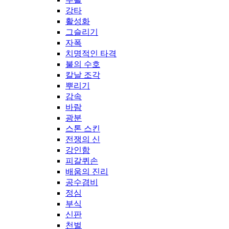
강타
활성화
그슬리기
자폭
치명적인 타격
불의 수호
칼날 조각
뿌리기
감속
바람
광분
스톤 스킨
전쟁의 신
강인함
피갈퀴손
배움의 진리
공수겸비
정심
부식
신판
천벌