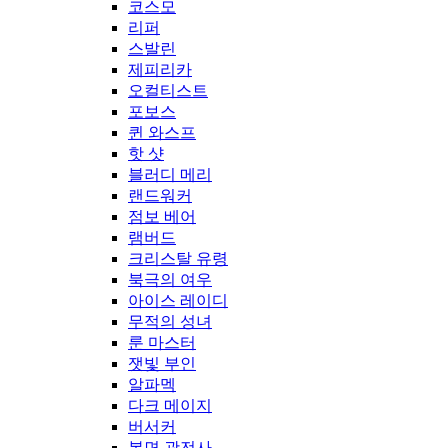
코스모
리퍼
스발린
제피리카
오컬티스트
포보스
퀸 와스프
핫 샷
블러디 메리
랜드워커
점보 베어
램버드
크리스탈 유령
북극의 여우
아이스 레이디
무적의 성녀
룬 마스터
잿빛 부인
알파멕
다크 메이지
버서커
복면 광전사