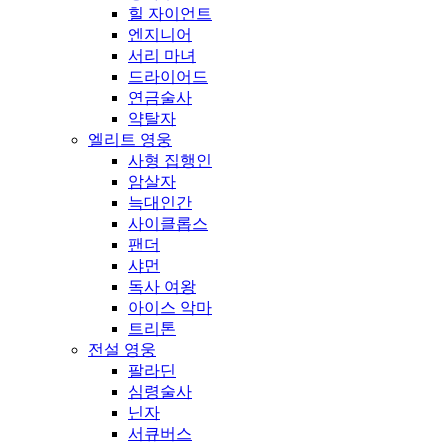
힐 자이언트
엔지니어
서리 마녀
드라이어드
연금술사
약탈자
엘리트 영웅
사형 집행인
암살자
늑대인간
사이클롭스
팬더
샤먼
독사 여왕
아이스 악마
트리톤
전설 영웅
팔라딘
심령술사
닌자
서큐버스