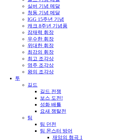
실버 기념 메달
청동 기념 메달
IGG 15주년 기념
캐크 8주년 기념품
잠재력 휘장
우수한 휘장
위대한 휘장
최강의 휘장
최고 조각상
영주 조각상
왕의 조각상
투
길드
길드 전쟁
보스 도전!
성화 배틀
요새 쟁탈전
팀
팀 던전
팀 몬스터 방어
재앙의 협곡 1