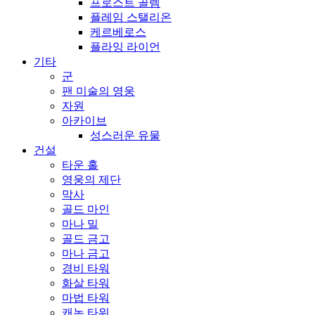
프로스트 골렘
플레임 스탤리온
케르베로스
플라잉 라이언
기타
군
팬 미술의 영웅
자원
아카이브
성스러운 유물
건설
타운 홀
영웅의 제단
막사
골드 마인
마나 밀
골드 금고
마나 금고
경비 타워
화살 타워
마법 타워
캐논 타워