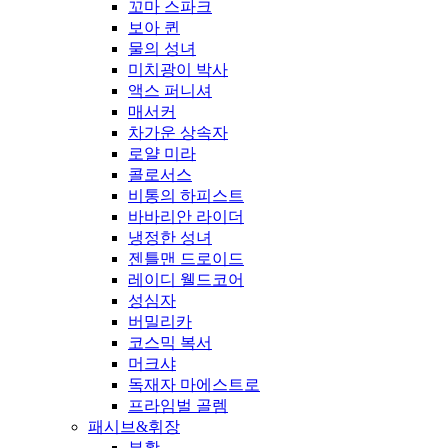
꼬마 스파크
보아 퀸
물의 성녀
미치광이 박사
액스 퍼니셔
매서커
차가운 상속자
로얄 미라
콜로서스
비통의 하피스트
바바리안 라이더
냉정한 성녀
젠틀맨 드로이드
레이디 웰드코어
성심자
버밀리카
코스믹 복서
머크샤
독재자 마에스트로
프라임벌 골렘
패시브&휘장
부활