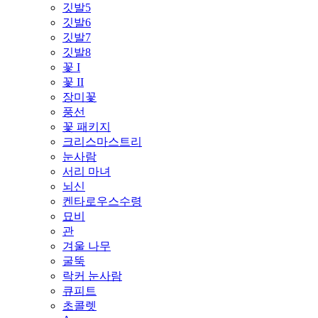
깃발5
깃발6
깃발7
깃발8
꽃 I
꽃 II
장미꽃
풍선
꽃 패키지
크리스마스트리
눈사람
서리 마녀
뇌신
켄타로우스수령
묘비
관
겨울 나무
굴뚝
락커 눈사람
큐피트
초콜렛