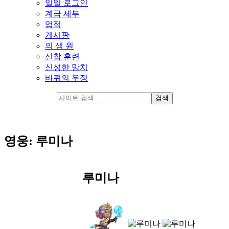
일일 로그인
계급 세부
업적
게시판
의 샘 원
신참 훈련
신성한 망치
바퀴의 우정
영웅: 루미나
루미나