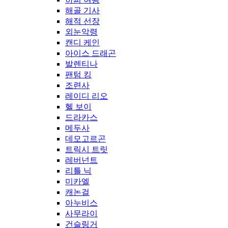
해골 기사
해적 선장
외눈악령
캔디 케인
아이스 드래곤
발렌티나
팬텀 킹
조련사
레이디 리오
헬 보이
드라카스
메두사
데모고르곤
트릭시 트릿
레버넌트
리틀 닉
미카엘
캐논걸
아누비스
사무라이
건슬링거