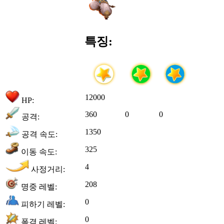
특징:
12000
HP:
360
0
0
공격:
1350
공격 속도:
325
이동 속도:
4
사정거리:
208
명중 레벨:
0
피하기 레벨:
0
폭격 레벨: