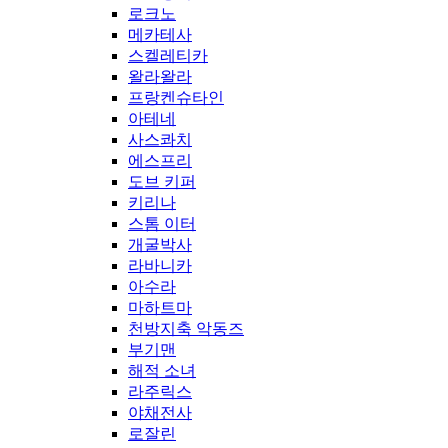
로크노
메카테사
스켈레티카
왈라왈라
프랑켄슈타인
아테네
사스콰치
에스프리
도브 키퍼
키리나
스톰 이터
개굴박사
라바니카
아수라
마하트마
천방지축 악동즈
부기맨
해적 소녀
라주릭스
야채전사
로잘린