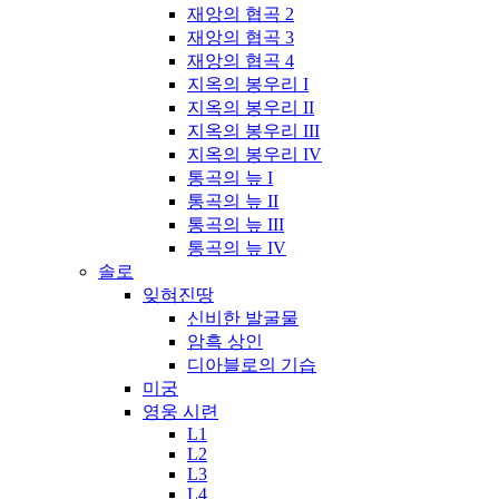
재앙의 협곡 2
재앙의 협곡 3
재앙의 협곡 4
지옥의 봉우리 I
지옥의 봉우리 II
지옥의 봉우리 III
지옥의 봉우리 IV
통곡의 늪 I
통곡의 늪 II
통곡의 늪 III
통곡의 늪 IV
솔로
잊혀진땅
신비한 발굴물
암흑 상인
디아블로의 기습
미궁
영웅 시련
L1
L2
L3
L4