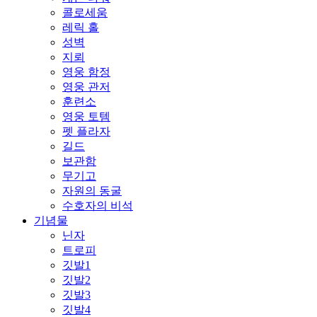
콜로세움
레릭 홀
성벽
지뢰
영웅 함정
영웅 관저
훈련소
영웅 토템
펫 플라자
길드
보관함
무기고
자원의 동굴
수호자의 비석
기념물
닌자
트로피
깃발1
깃발2
깃발3
깃발4