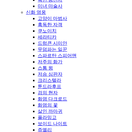
미녀 마술사
신화 영웅
고양이 마법사
혹독한 자객
쿠노이치
세라티카
드렁큰 시미안
무덤파는 일꾼
스파르탄 스피어맨
저주의 화가
스톰 윙
저승 심판자
크리스텔라
툰드라후프
검의 현자
화염 다크로드
화염의 꽃
살인 까마귀
플라밍고
보이드 나이트
쥬엘리