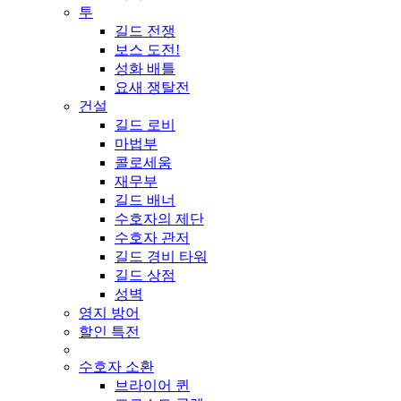
투
길드 전쟁
보스 도전!
성화 배틀
요새 쟁탈전
건설
길드 로비
마법부
콜로세움
재무부
길드 배너
수호자의 제단
수호자 관저
길드 경비 타워
길드 상점
성벽
영지 방어
할인 특전
수호자 소환
브라이어 퀸