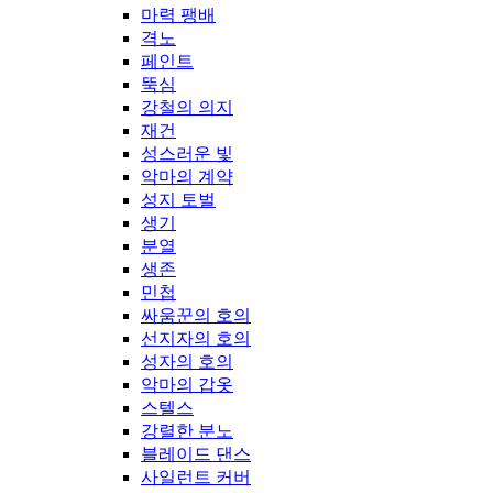
마력 팽배
격노
페인트
뚝심
강철의 의지
재건
성스러운 빛
악마의 계약
성지 토벌
생기
분열
생존
민첩
싸움꾼의 호의
선지자의 호의
성자의 호의
악마의 갑옷
스텔스
강렬한 분노
블레이드 댄스
사일런트 커버