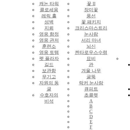
캐논 타워
꽃 II
콜로세움
장미꽃
레릭 홀
풍선
성벽
꽃 패키지
지뢰
크리스마스트리
영웅 함정
눈사람
영웅 관저
서리 마녀
훈련소
뇌신
영웅 토템
켄타로우스수령
펫 플라자
묘비
길드
관
보관함
겨울 나무
무기고
굴뚝
자원의 동
락커 눈사람
굴
큐피트
수호자의
초콜렛
A
비석
B
C
D
E
F