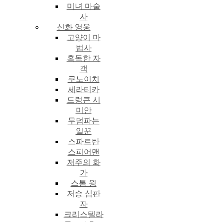
미녀 마술
사
신화 영웅
고양이 마
법사
혹독한 자
객
쿠노이치
세라티카
드렁큰 시
미안
무덤파는
일꾼
스파르탄
스피어맨
저주의 화
가
스톰 윙
저승 심판
자
크리스텔라