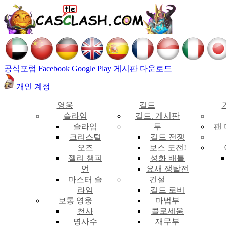
공식포럼
Facebook
Google Play
게시판
다운로드
개인 계정
영웅
길드
슬라임
길드. 게시판
슬라임
투
팬
크리스털
길드 전쟁
오즈
보스 도전!
젤리 챔피
성화 배틀
언
요새 쟁탈전
마스터 슬
건설
라임
길드 로비
보통 영웅
마법부
천사
콜로세움
명사수
재무부