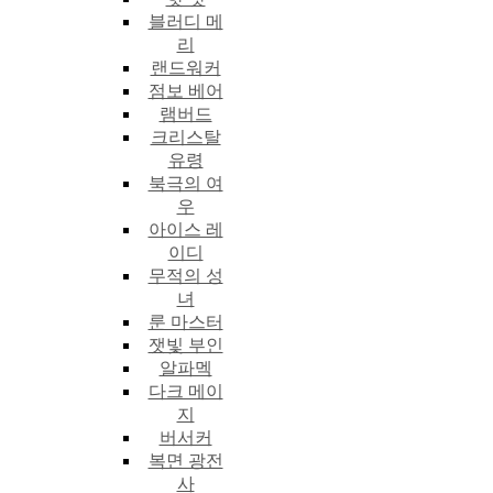
블러디 메
리
랜드워커
점보 베어
램버드
크리스탈
유령
북극의 여
우
아이스 레
이디
무적의 성
녀
룬 마스터
잿빛 부인
알파멕
다크 메이
지
버서커
복면 광전
사