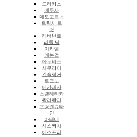
드라카스
메두사
데모고르곤
트릭시 트
릿
레버넌트
리틀 닉
미카엘
캐논걸
아누비스
사무라이
건슬링거
로크노
메카테사
스켈레티카
왈라왈라
프랑켄슈타
인
아테네
사스콰치
에스프리