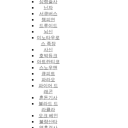
심령술사
닌자
서큐버스
챔피언
드루이드
뇌신
미노타우로
스 족장
사신
호박듀크
아트란티코
스노우맨
큐피트
파라오
파이어 드
래곤
혼돈기사
블라드 드
라큘라
오크 베인
불량산타
영혼검사