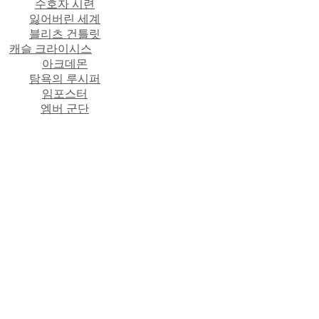
수호자 시련
잃어버린 세계
블리츠 건틀릿
캐슬 크라이시스
아크데몬
탐욕의 루시퍼
임포스터
엠버 군단