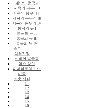
재앙의 협곡 4
지옥의 봉우리 I
지옥의 봉우리 II
지옥의 봉우리 III
지옥의 봉우리 IV
통곡의 늪 I
통곡의 늪 II
통곡의 늪 III
통곡의 늪 IV
솔로
잊혀진땅
신비한 발굴물
암흑 상인
디아블로의 기습
미궁
영웅 시련
L1
L2
L3
L4
L5
L6