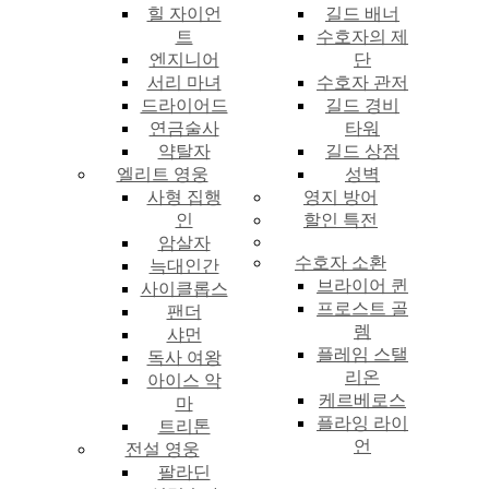
힐 자이언
길드 배너
트
수호자의 제
엔지니어
단
서리 마녀
수호자 관저
드라이어드
길드 경비
연금술사
타워
약탈자
길드 상점
엘리트 영웅
성벽
사형 집행
영지 방어
인
할인 특전
암살자
수호자 소환
늑대인간
브라이어 퀸
사이클롭스
프로스트 골
팬더
렘
샤먼
플레임 스탤
독사 여왕
리온
아이스 악
케르베로스
마
플라잉 라이
트리톤
언
전설 영웅
팔라딘