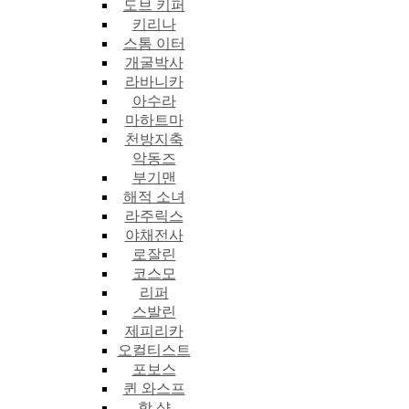
도브 키퍼
키리나
스톰 이터
개굴박사
라바니카
아수라
마하트마
천방지축
악동즈
부기맨
해적 소녀
라주릭스
야채전사
로잘린
코스모
리퍼
스발린
제피리카
오컬티스트
포보스
퀸 와스프
핫 샷