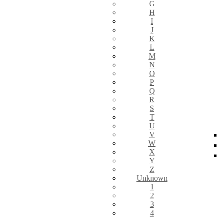
G
H
I
J
K
L
M
N
O
P
Q
R
S
T
U
V
W
X
Y
Z
Unknown
1
2
3
4