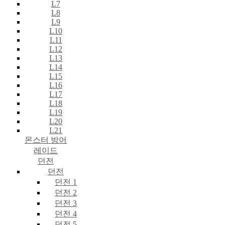
L7
L8
L9
L10
L11
L12
L13
L14
L15
L16
L17
L18
L19
L20
L21
몬스터 방어
레이드
던전
던전
던전 1
던전 2
던전 3
던전 4
던전 5