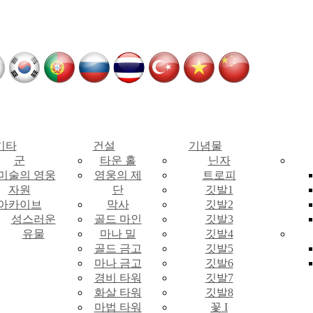
기타
건설
기념물
군
타운 홀
닌자
 미술의 영웅
영웅의 제
트로피
자원
단
깃발1
아카이브
막사
깃발2
성스러운
골드 마인
깃발3
유물
마나 밀
깃발4
골드 금고
깃발5
마나 금고
깃발6
경비 타워
깃발7
화살 타워
깃발8
마법 타워
꽃 I