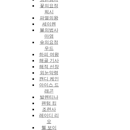
꽃의요정
픽시
파멸의왕
세이렌
불의법사
마염
숲의요정
우드
하피 여왕
해골 기사
해적 선장
외눈악령
캔디 케인
아이스 드
래곤
발렌티나
팬텀 킹
조련사
레이디 리
오
헬 보이