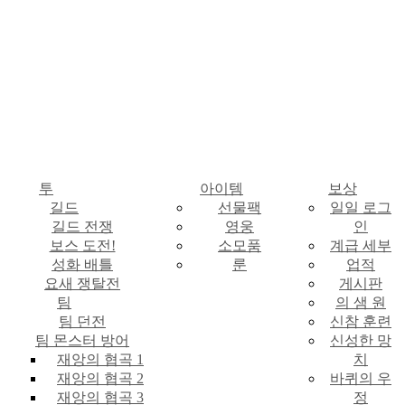
투
아이템
보상
길드
선물팩
일일 로그
길드 전쟁
영웅
인
보스 도전!
소모품
계급 세부
성화 배틀
룬
업적
요새 쟁탈전
게시판
팀
의 샘 원
팀 던전
신참 훈련
팀 몬스터 방어
신성한 망
재앙의 협곡 1
치
재앙의 협곡 2
바퀴의 우
재앙의 협곡 3
정