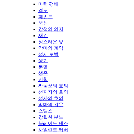
마력 팽배
격노
페인트
뚝심
강철의 의지
재건
성스러운 빛
악마의 계약
성지 토벌
생기
분열
생존
민첩
싸움꾼의 호의
선지자의 호의
성자의 호의
악마의 갑옷
스텔스
강렬한 분노
블레이드 댄스
사일런트 커버