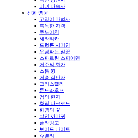
미녀 마술사
신화 영웅
고양이 마법사
혹독한 자객
쿠노이치
세라티카
드렁큰 시미안
무덤파는 일꾼
스파르탄 스피어맨
저주의 화가
스톰 윙
저승 심판자
크리스텔라
툰드라후프
검의 현자
화염 다크로드
화염의 꽃
살인 까마귀
플라밍고
보이드 나이트
쥬엘리