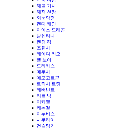
해골 기사
해적 선장
외눈악령
캔디 케인
아이스 드래곤
발렌티나
팬텀 킹
조련사
레이디 리오
헬 보이
드라카스
메두사
데모고르곤
트릭시 트릿
레버넌트
리틀 닉
미카엘
캐논걸
아누비스
사무라이
건슬링거