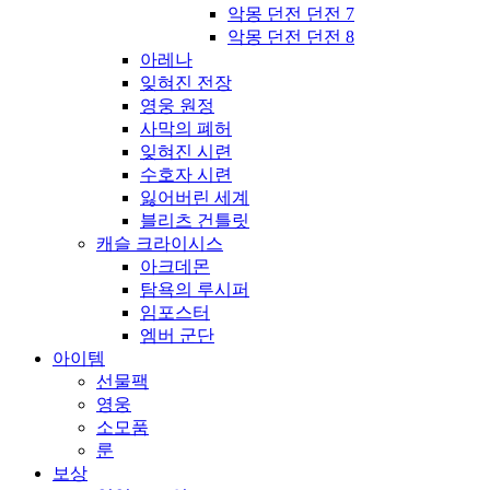
악몽 던전 던전 7
악몽 던전 던전 8
아레나
잊혀진 전장
영웅 원정
사막의 폐허
잊혀진 시련
수호자 시련
잃어버린 세계
블리츠 건틀릿
캐슬 크라이시스
아크데몬
탐욕의 루시퍼
임포스터
엠버 군단
아이템
선물팩
영웅
소모품
룬
보상