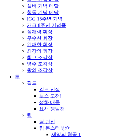
실버 기념 메달
청동 기념 메달
IGG 15주년 기념
캐크 8주년 기념품
잠재력 휘장
우수한 휘장
위대한 휘장
최강의 휘장
최고 조각상
영주 조각상
왕의 조각상
투
길드
길드 전쟁
보스 도전!
성화 배틀
요새 쟁탈전
팀
팀 던전
팀 몬스터 방어
재앙의 협곡 1