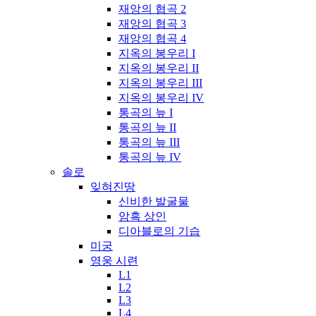
재앙의 협곡 2
재앙의 협곡 3
재앙의 협곡 4
지옥의 봉우리 I
지옥의 봉우리 II
지옥의 봉우리 III
지옥의 봉우리 IV
통곡의 늪 I
통곡의 늪 II
통곡의 늪 III
통곡의 늪 IV
솔로
잊혀진땅
신비한 발굴물
암흑 상인
디아블로의 기습
미궁
영웅 시련
L1
L2
L3
L4