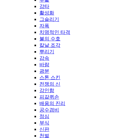
강타
활성화
그슬리기
자폭
치명적인 타격
불의 수호
칼날 조각
뿌리기
감속
바람
광분
스톤 스킨
전쟁의 신
강인함
피갈퀴손
배움의 진리
공수겸비
정심
부식
신판
천벌