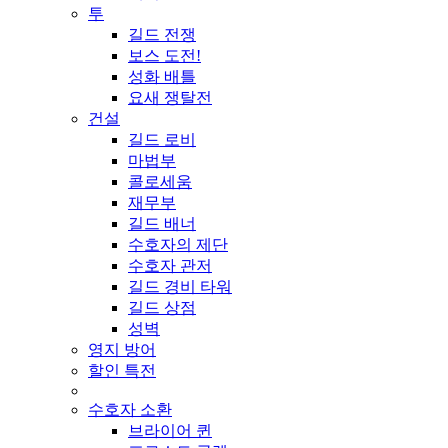
투
길드 전쟁
보스 도전!
성화 배틀
요새 쟁탈전
건설
길드 로비
마법부
콜로세움
재무부
길드 배너
수호자의 제단
수호자 관저
길드 경비 타워
길드 상점
성벽
영지 방어
할인 특전
수호자 소환
브라이어 퀸