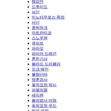
챔피언
드루이드
뇌신
미노타우로스 족장
사신
호박듀크
아트란티코
스노우맨
큐피트
파라오
파이어 드래곤
혼돈기사
블라드 드라큘라
오크 베인
불량산타
영혼검사
꽃의요정 픽시
파멸의왕
세이렌
불의법사 마염
숲의요정 우드
하피 여왕