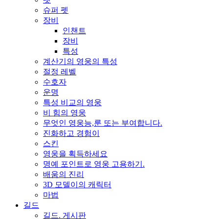
슈퍼 펫
장비
인챈트
장비
특성
계산기의 영웅의 특성
절정 레벨
수호자
운명
특성 비교의 영웅
비 힘의 영웅
무엇인 영웅능,룬 또는 부여합니다.
진화하고 경험이
스킨
영웅을 획득하세요
명예 포인트로 영웅 고용하기.
배움의 진리
3D 모델이의 캐릭터
마법
길드
길드. 게시판