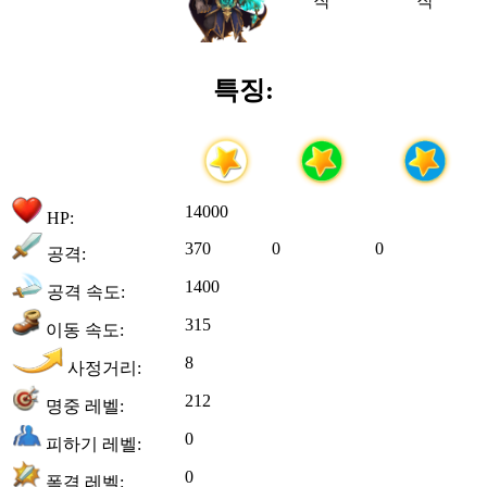
특징:
14000
HP:
370
0
0
공격:
1400
공격 속도:
315
이동 속도:
8
사정거리:
212
명중 레벨:
0
피하기 레벨:
0
폭격 레벨: