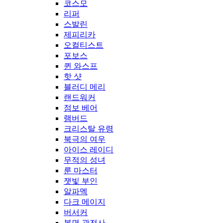
코스모
리퍼
스발린
제피리카
오컬티스트
포보스
퀸 와스프
핫 샷
블러디 메리
랜드워커
점보 베어
램버드
크리스탈 유령
북극의 여우
아이스 레이디
무적의 성녀
룬 마스터
잿빛 부인
알파멕
다크 메이지
버서커
복면 광전사