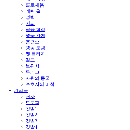
콜로세움
레릭 홀
성벽
지뢰
영웅 함정
영웅 관저
훈련소
영웅 토템
펫 플라자
길드
보관함
무기고
자원의 동굴
수호자의 비석
기념물
닌자
트로피
깃발1
깃발2
깃발3
깃발4