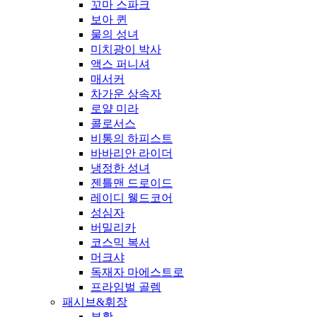
꼬마 스파크
보아 퀸
물의 성녀
미치광이 박사
액스 퍼니셔
매서커
차가운 상속자
로얄 미라
콜로서스
비통의 하피스트
바바리안 라이더
냉정한 성녀
젠틀맨 드로이드
레이디 웰드코어
성심자
버밀리카
코스믹 복서
머크샤
독재자 마에스트로
프라임벌 골렘
패시브&휘장
부활