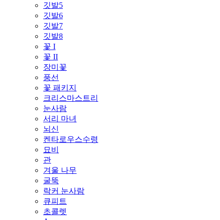
깃발5
깃발6
깃발7
깃발8
꽃 I
꽃 II
장미꽃
풍선
꽃 패키지
크리스마스트리
눈사람
서리 마녀
뇌신
켄타로우스수령
묘비
관
겨울 나무
굴뚝
락커 눈사람
큐피트
초콜렛