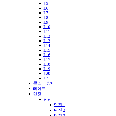
L5
L6
L7
L8
L9
L10
L11
L12
L13
L14
L15
L16
L17
L18
L19
L20
L21
몬스터 방어
레이드
던전
던전
던전 1
던전 2
던전 3