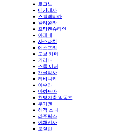
로크노
메카테사
스켈레티카
왈라왈라
프랑켄슈타인
아테네
사스콰치
에스프리
도브 키퍼
키리나
스톰 이터
개굴박사
라바니카
아수라
마하트마
천방지축 악동즈
부기맨
해적 소녀
라주릭스
야채전사
로잘린