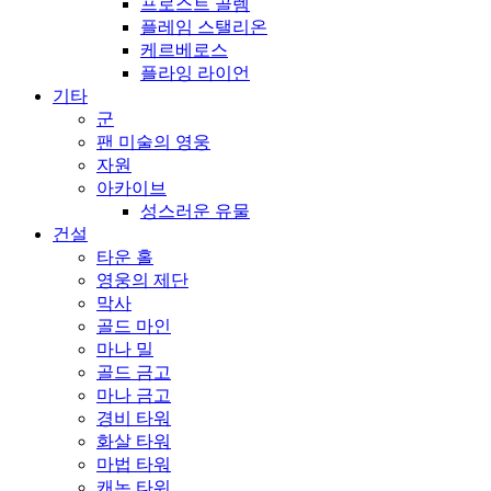
프로스트 골렘
플레임 스탤리온
케르베로스
플라잉 라이언
기타
군
팬 미술의 영웅
자원
아카이브
성스러운 유물
건설
타운 홀
영웅의 제단
막사
골드 마인
마나 밀
골드 금고
마나 금고
경비 타워
화살 타워
마법 타워
캐논 타워