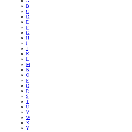
A
B
C
D
E
F
G
H
I
J
K
L
M
N
O
P
Q
R
S
T
U
V
W
X
Y