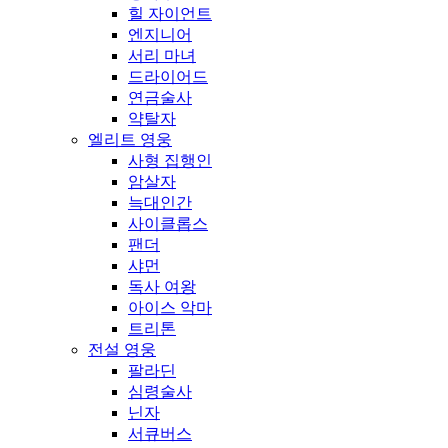
힐 자이언트
엔지니어
서리 마녀
드라이어드
연금술사
약탈자
엘리트 영웅
사형 집행인
암살자
늑대인간
사이클롭스
팬더
샤먼
독사 여왕
아이스 악마
트리톤
전설 영웅
팔라딘
심령술사
닌자
서큐버스