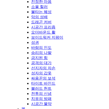
진정한 마음
소울 힐러
불타는 혜성
악의 성배
드래곤 커버
시공간 프리즘
오더바운드 활
보이드워커 지팡이
성권
바람의 인도
승리의 나팔
금지된 힘
공격의 대가
선지자의 자손
성자의 갑옷
싸움꾼의 보석
타이트 바인드
블러드 헌트
전투의 신념
치유의 방패
시공간 물약
펫